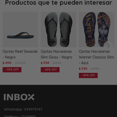
Productos que te pueden interesar
Ojotas Reef Seaside
Ojotas Havaianas
Ojotas Havaianas
- Negro
Slim Gloss - Negro
Warner Classics Slim
490
1.090
534
890
- Azul
$
$
$
$
534
890
$
$
55
40
40
Whatsapp: 099973147
Teléfono: 27169991