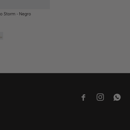
ho Storm - Negro


