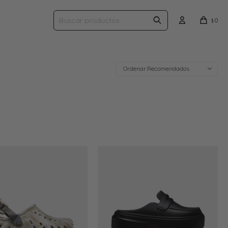
0
$
Recomendados