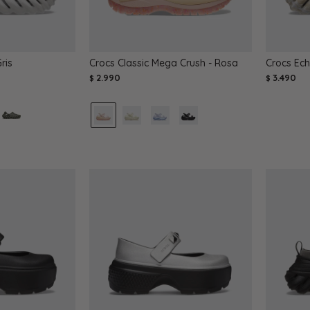
ris
Crocs Classic Mega Crush - Rosa
Crocs Ech
2.990
3.490
$
$