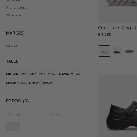
Sandalias
Zapatos
Crocs Echo Clog - G
MARCAS
3.290
$
Crocs
TALLE
M10W12
M11
M12
M13
M3W5
M4W6
M5W7
M6W8
M7W9
M8W10
M9W11
PRECIO
($)
OK