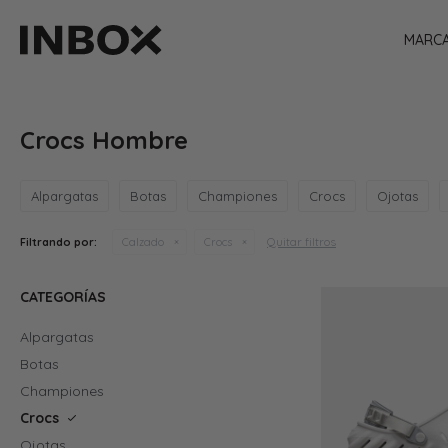
MARC
Crocs Hombre
Alpargatas
Botas
Championes
Crocs
Ojotas
Quitar filtros
Filtrando por:
Calzado
Crocs
CATEGORÍAS
Alpargatas
Botas
Championes
Crocs
Ojotas