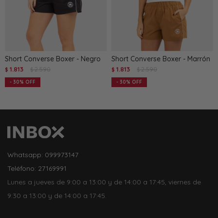
Short Converse Boxer - Negro
Short Converse Boxer - Marrón
1.813
2.590
1.813
2.590
$
$
$
$
30
30
Whatsapp: 099973147
Teléfono: 27169991
Lunes a jueves de 9:00 a 13:00 y de 14:00 a 17:45, viernes de
9:30 a 13:00 y de 14:00 a 17:45.