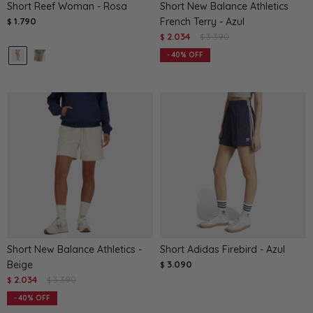
Short Reef Woman - Rosa
Short New Balance Athletics
1.790
French Terry - Azul
$
2.034
3.390
$
$
40
Short New Balance Athletics -
Short Adidas Firebird - Azul
Beige
3.090
$
2.034
3.390
$
$
40