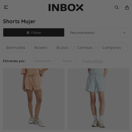

Shorts Mujer
Recomendados
Bermudas
Boxers
Buzos
Camisas
Camperas
Quitar filtros
Filtrando por:
Vestimenta
Shorts