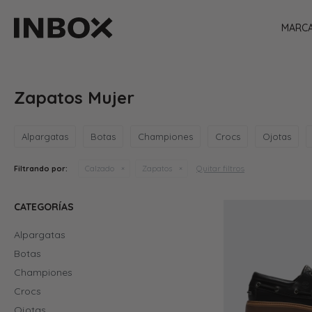
MARC
Zapatos Mujer
Alpargatas
Botas
Championes
Crocs
Ojotas
Quitar filtros
Filtrando por:
Calzado
Zapatos
CATEGORÍAS
Alpargatas
Botas
Championes
Crocs
Ojotas