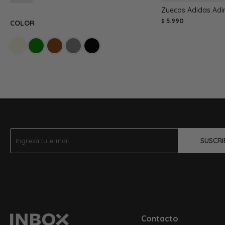
Zuecos Adidas Adi
5.990
$
COLOR
SUSCRI
Contacto