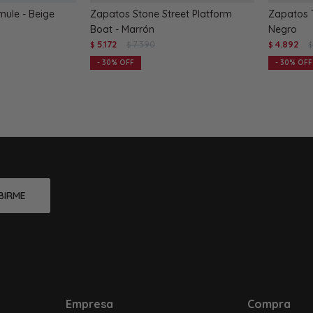
mule - Beige
Zapatos Stone Street Platform
Zapatos T
Boat - Marrón
Negro
5.172
7.390
4.892
$
$
$
$
30
30
BIRME
Empresa
Compra