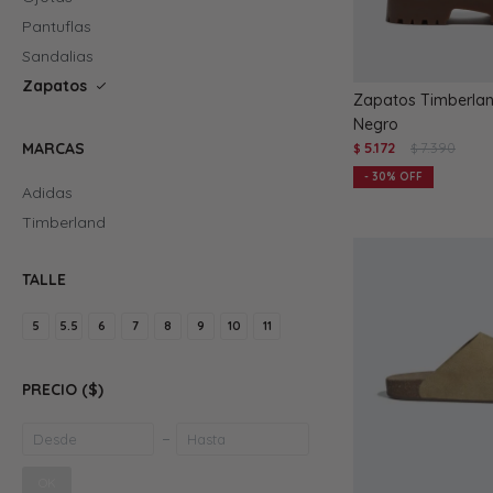
Pantuflas
Sandalias
Zapatos
Zapatos Timberland
Negro
5.172
7.390
MARCAS
$
$
30
Adidas
Timberland
TALLE
5
5.5
6
7
8
9
10
11
PRECIO
($)
OK