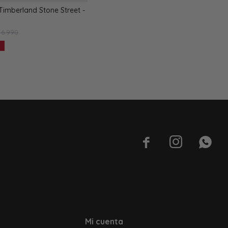
imberland Stone Street -
6.990



Mi cuenta