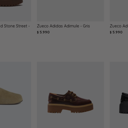
 Stone Street -
Zueco Adidas Adimule - Gris
Zueco Ad
5.990
5.990
$
$