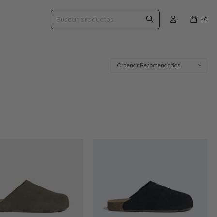
0
$
Recomendados