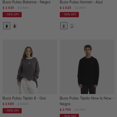
Buzo Pulau Balance - Negro
Buzo Pulau Human - Azul
2.023
2.890
2.023
2.890
$
$
$
$
30
30
Buzo Pulau Tejido 8 - Gris
Buzo Pulau Tejido Now Is Now -
2.583
3.690
Negro
$
$
2.793
3.990
$
$
30
30