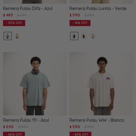
Remera Pulau Difa - Azul
Remera Pulau Lunita - Verde
483
690
590
690
$
$
$
$
30
14
Remera Pulau 111 - Azul
Remera Pulau WW - Blanco
590
990
590
990
$
$
$
$
40
40