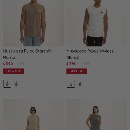
Musculosa Pulau Starship -
Musculosa Pulau Wwless -
Marrón
Blanco
590
990
590
990
$
$
$
$
40
40