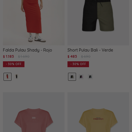
Falda Pulau Shady - Rojo
Short Pulau Bali - Verde
1.183
1.690
483
690
$
$
$
$
30
30