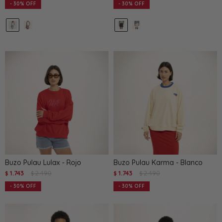
30
30
Buzo Pulau Lulax - Rojo
Buzo Pulau Karma - Blanco
1.743
2.490
1.743
2.490
$
$
$
$
30
30