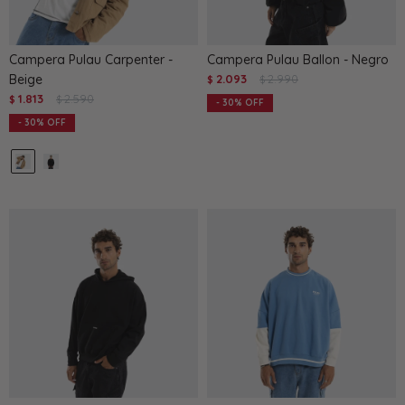
Campera Pulau Carpenter -
Campera Pulau Ballon - Negro
Beige
2.093
2.990
$
$
1.813
2.590
$
$
30
30