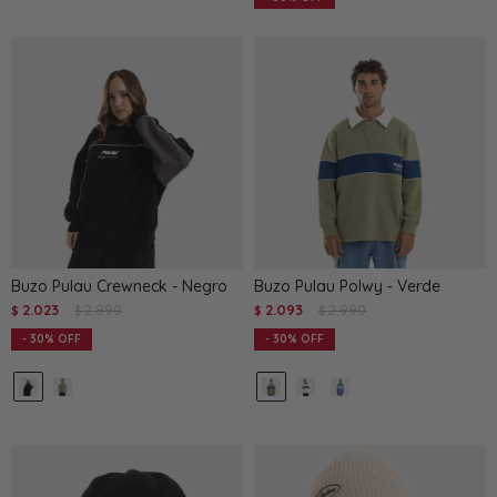
Buzo Pulau Crewneck - Negro
Buzo Pulau Polwy - Verde
2.023
2.890
2.093
2.990
$
$
$
$
30
30