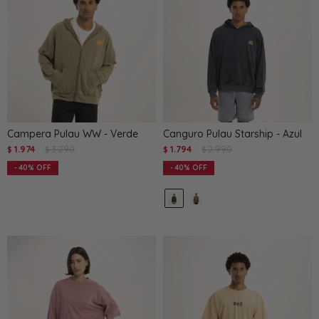
Campera Pulau WW - Verde
Canguro Pulau Starship - Azul
1.974
3.290
1.794
2.990
$
$
$
$
40
40