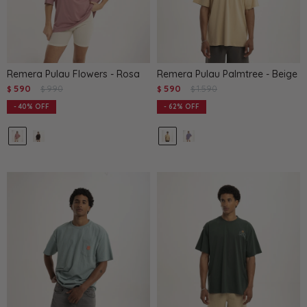
Remera Pulau Flowers - Rosa
Remera Pulau Palmtree - Beige
590
990
590
1.590
$
$
$
$
40
62