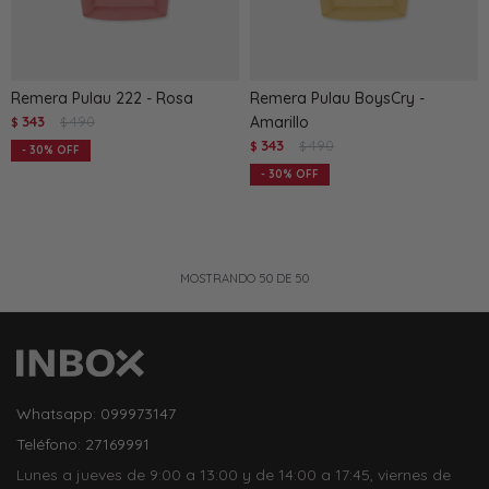
Remera Pulau 222 - Rosa
Remera Pulau BoysCry -
343
490
Amarillo
$
$
343
490
$
$
30
30
MOSTRANDO
50
DE
50
Whatsapp: 099973147
Teléfono: 27169991
Lunes a jueves de 9:00 a 13:00 y de 14:00 a 17:45, viernes de