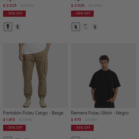
2.023
2.890
2.023
2.890
$
$
$
$
30
30
Pantalón Pulau Cargo - Beige
Remera Pulau Glitch - Negro
1.813
2.590
973
1.390
$
$
$
$
30
30