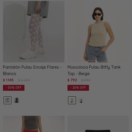
Pantalón Pulau Encaje Flares -
Musculosa Pulau Btfly Tank
Blanco
Top - Beige
1.145
2.290
792
990
$
$
$
$
50
20