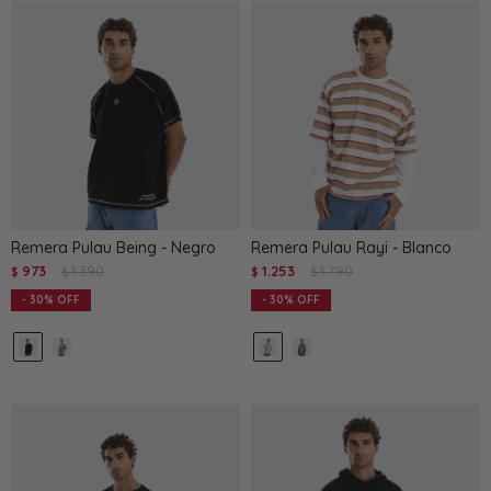
Remera Pulau Being - Negro
Remera Pulau Rayi - Blanco
973
1.390
1.253
1.790
$
$
$
$
30
30