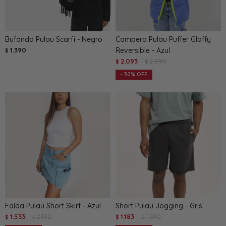
Bufanda Pulau Scarfi - Negro
Campera Pulau Puffer Gloffy
1.390
Reversible - Azul
$
2.093
2.990
$
$
30
Falda Pulau Short Skirt - Azul
Short Pulau Jogging - Gris
1.533
2.190
1.183
1.690
$
$
$
$