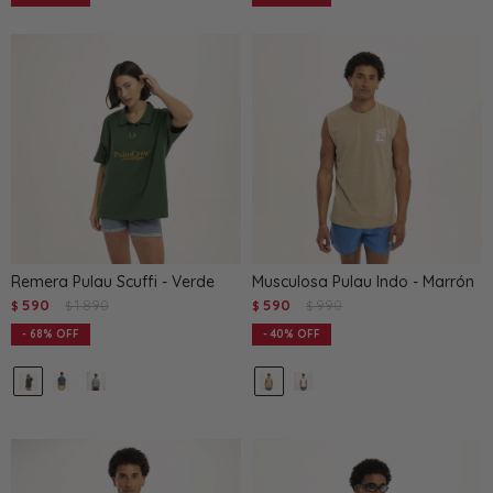
Remera Pulau Scuffi - Verde
Musculosa Pulau Indo - Marrón
590
1.890
590
990
$
$
$
$
68
40