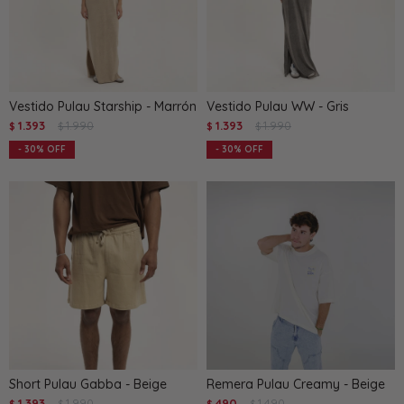
Vestido Pulau Starship - Marrón
Vestido Pulau WW - Gris
1.393
1.990
1.393
1.990
$
$
$
$
30
30
Short Pulau Gabba - Beige
Remera Pulau Creamy - Beige
1.393
1.990
490
1.490