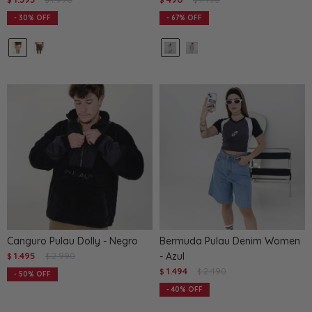
$
$
$
$
30
67
Canguro Pulau Dolly - Negro
Bermuda Pulau Denim Women
1.495
2.990
- Azul
$
$
1.494
2.490
$
$
50
40