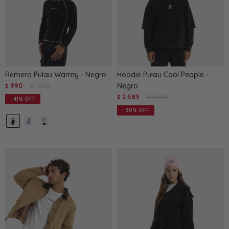
Remera Pulau Warmy - Negro
Hoodie Pulau Cool People -
990
1.690
Negro
$
$
2.583
3.690
$
$
41
30