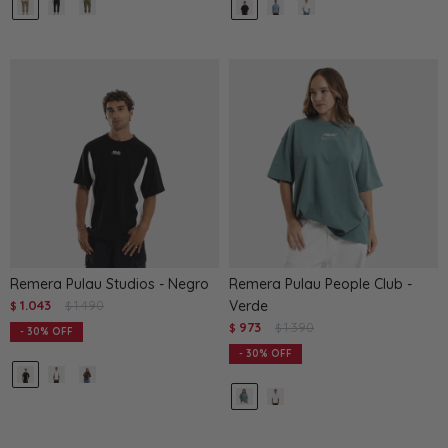
Remera Pulau Studios - Negro
Remera Pulau People Club -
1.043
1.490
Verde
$
$
973
1.390
$
$
30
30