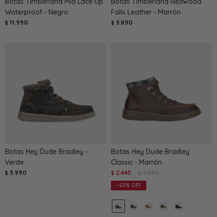
Botas Timberland Mid Lace Up
Botas Timberland Redwood
Waterproof - Negro
Falls Leather - Marrón
11.990
9.890
$
$
Botas Hey Dude Bradley -
Botas Hey Dude Bradley
Verde
Classic - Marrón
3.990
2.445
4.890
$
$
$
50