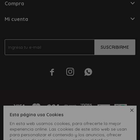
Compra
Mi cuenta
SUSCRIBIRME




Esta página usa Cookies
En esta web usamos cookies, para ofrecerte la mejor
experiencia online. Las cookies de este sitio web se usan
para personalizar el contenido y los anuncios, ofrecer