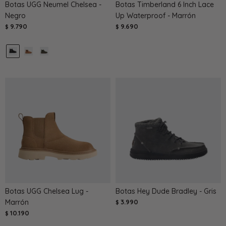
Botas UGG Neumel Chelsea -
Botas Timberland 6 Inch Lace
Negro
Up Waterproof - Marrón
9.790
9.690
$
$
Botas UGG Chelsea Lug -
Botas Hey Dude Bradley - Gris
Marrón
3.990
$
10.190
$