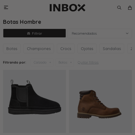

Botas Hombre
Recomendados
Botas
Championes
Crocs
Ojotas
Sandalias
Za
Quitar filtros
Filtrando por:
Calzado
Botas