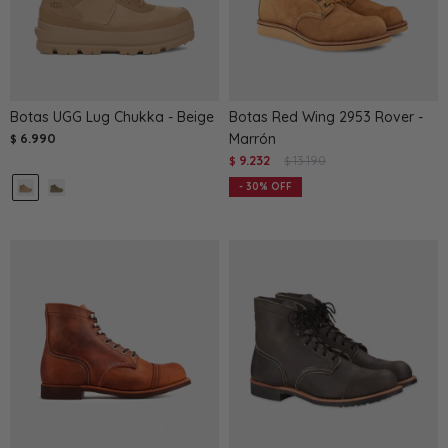
Botas UGG Lug Chukka - Beige
Botas Red Wing 2953 Rover -
6.990
Marrón
$
9.232
13.190
$
$
30