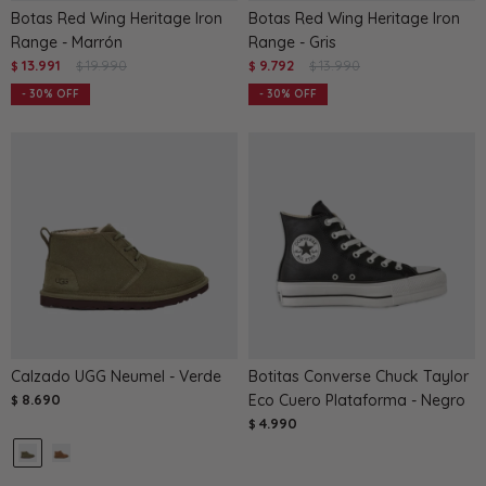
Botas Red Wing Heritage Iron
Botas Red Wing Heritage Iron
Range - Marrón
Range - Gris
13.991
19.990
9.792
13.990
$
$
$
$
30
30
Calzado UGG Neumel - Verde
Botitas Converse Chuck Taylor
8.690
Eco Cuero Plataforma - Negro
$
4.990
$