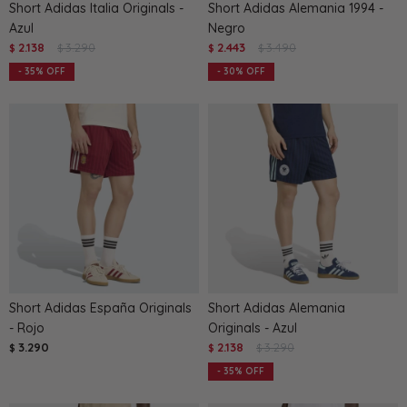
Short Adidas Italia Originals -
Short Adidas Alemania 1994 -
Azul
Negro
2.138
3.290
2.443
3.490
$
$
$
$
35
30
Short Adidas España Originals
Short Adidas Alemania
- Rojo
Originals - Azul
3.290
2.138
3.290
$
$
$
35