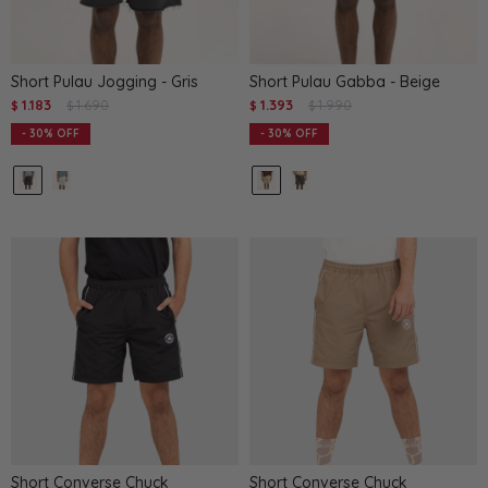
Short Pulau Jogging - Gris
Short Pulau Gabba - Beige
1.183
1.690
1.393
1.990
$
$
$
$
30
30
Short Converse Chuck
Short Converse Chuck