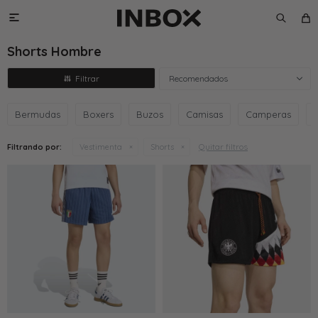

Shorts Hombre
Recomendados
Bermudas
Boxers
Buzos
Camisas
Camperas
Quitar filtros
Filtrando por:
Vestimenta
Shorts