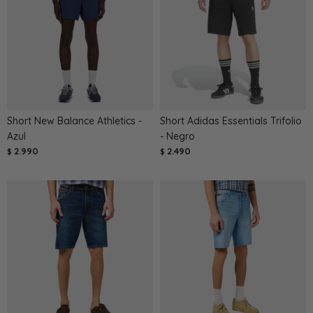
Short New Balance Athletics -
Short Adidas Essentials Trifolio
Azul
- Negro
2.990
2.490
$
$