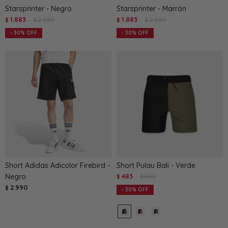
Starsprinter - Negro
Starsprinter - Marrón
1.883
2.690
1.883
2.690
$
$
$
$
30
30
Short Adidas Adicolor Firebird -
Short Pulau Bali - Verde
Negro
483
690
$
$
2.990
$
30