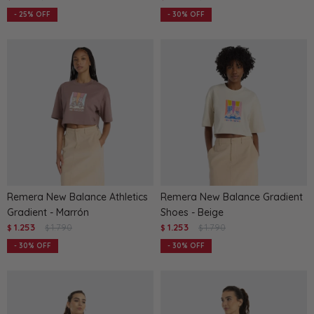
25
30
Remera New Balance Athletics
Remera New Balance Gradient
Gradient - Marrón
Shoes - Beige
1.253
1.790
1.253
1.790
$
$
$
$
30
30