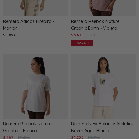
Remera Adidas Firebird -
Remera Reebok Nature
Marrón
Graphic Earth - Violeta
1.890
967
1.290
$
$
$
25
Remera Reebok Nature
Remera New Balance Athletics
Graphic - Blanco
Never Age - Blanco
967
1.290
1.253
1.790
$
$
$
$