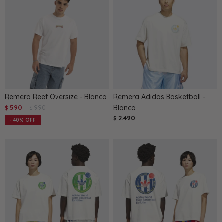
Remera Reef Oversize - Blanco
Remera Adidas Basketball -
590
990
Blanco
$
$
2.490
$
40