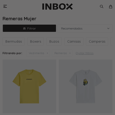

Remeras Mujer
Recomendados
Bermudas
Boxers
Buzos
Camisas
Camperas
Quitar filtros
Filtrando por:
Vestimenta
Remeras