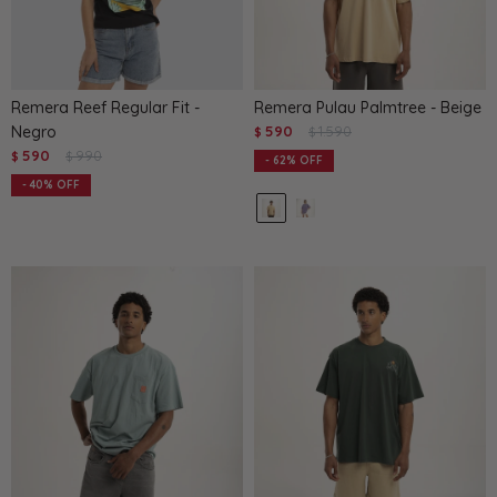
Remera Reef Regular Fit -
Remera Pulau Palmtree - Beige
Negro
590
1.590
$
$
590
990
$
$
62
40