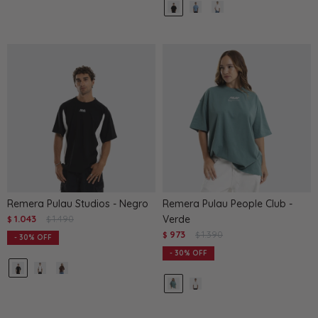
Remera Pulau Studios - Negro
Remera Pulau People Club -
1.043
1.490
Verde
$
$
973
1.390
$
$
30
30