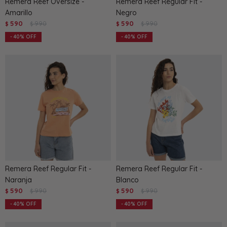
Remera Reef Oversize -
Remera Reef Regular Fit -
Amarillo
Negro
590
990
590
990
$
$
$
$
40
40
Remera Reef Regular Fit -
Remera Reef Regular Fit -
Naranja
Blanco
590
990
590
990
$
$
$
$
40
40