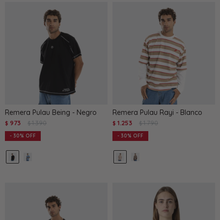
Remera Pulau Being - Negro
Remera Pulau Rayi - Blanco
973
1.390
1.253
1.790
$
$
$
$
30
30