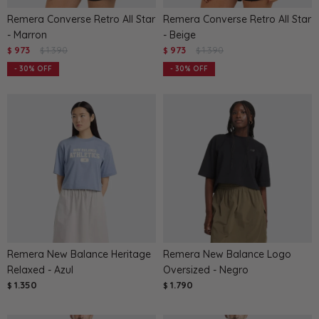
Remera Converse Retro All Star
Remera Converse Retro All Star
- Marron
- Beige
973
1.390
973
1.390
$
$
$
$
30
30
Remera New Balance Heritage
Remera New Balance Logo
Relaxed - Azul
Oversized - Negro
1.350
1.790
$
$