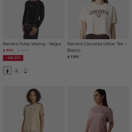
Remera Pulau Warmy - Negro
Remera Converse Urban Tee -
990
1.690
Blanco
$
$
1.190
$
41