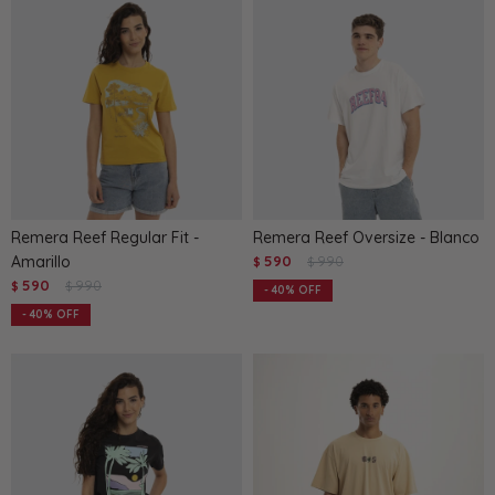
Remera Reef Regular Fit -
Remera Reef Oversize - Blanco
Amarillo
590
990
$
$
590
990
$
$
40
40