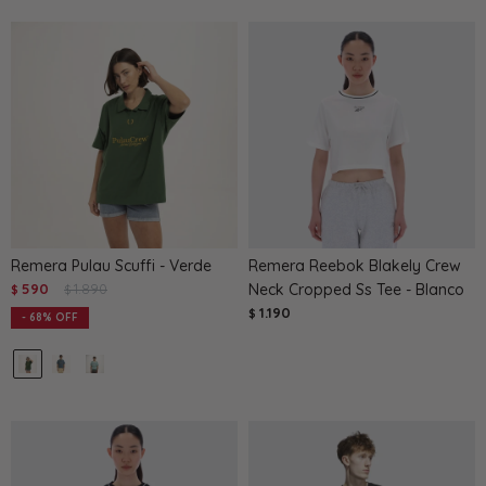
Remera Pulau Scuffi - Verde
Remera Reebok Blakely Crew
590
1.890
Neck Cropped Ss Tee - Blanco
$
$
1.190
$
68