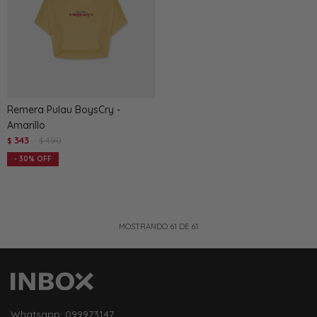
Remera Pulau BoysCry -
Amarillo
343
490
$
$
30
MOSTRANDO
61
DE
61
Whatsapp: 099973147