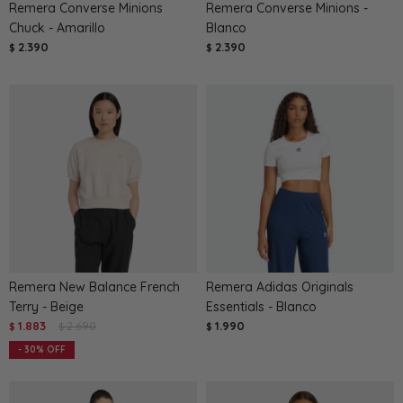
Remera Converse Minions
Remera Converse Minions -
Chuck - Amarillo
Blanco
2.390
2.390
$
$
Remera New Balance French
Remera Adidas Originals
Terry - Beige
Essentials - Blanco
1.883
2.690
1.990
$
$
$
30