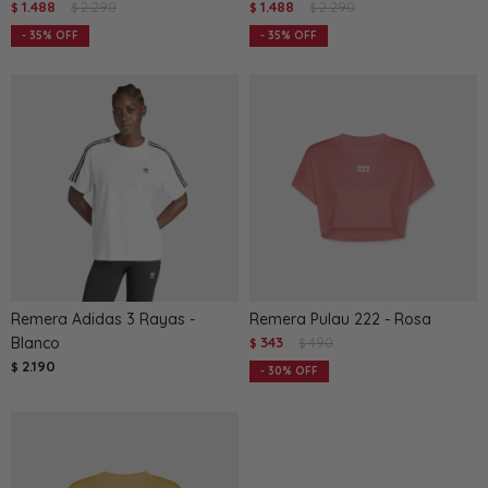
1.488
2.290
1.488
2.290
$
$
$
$
35
35
Remera Adidas 3 Rayas -
Remera Pulau 222 - Rosa
Blanco
343
490
$
$
2.190
$
30