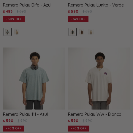
Remera Pulau Difa - Azul
Remera Pulau Lunita - Verde
483
690
590
690
$
$
$
$
30
14
Remera Pulau 111 - Azul
Remera Pulau WW - Blanco
590
990
590
990
$
$
$
$
40
40