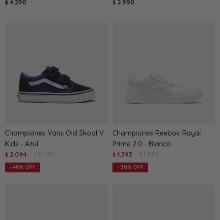
4.290
2.990
$
$
Championes Vans Old Skool V
Championes Reebok Royal
Kids - Azul
Prime 2.0 - Blanco
2.094
3.490
1.393
1.990
$
$
$
$
40
30