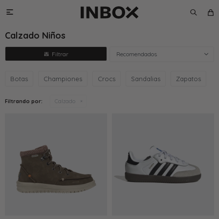

Calzado Niños
Recomendados
Botas
Championes
Crocs
Sandalias
Zapatos
Filtrando por:
Calzado