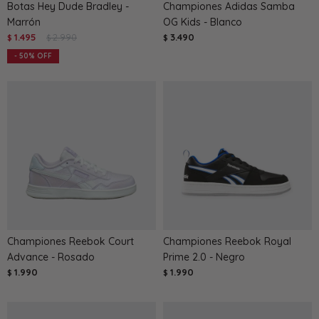
Botas Hey Dude Bradley -
Championes Adidas Samba
Marrón
OG Kids - Blanco
1.495
2.990
3.490
$
$
$
50
Championes Reebok Court
Championes Reebok Royal
Advance - Rosado
Prime 2.0 - Negro
1.990
1.990
$
$