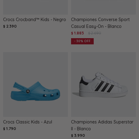
Crocs Crocband™ Kids - Negro
Championes Converse Sport
2.390
Casual Easy-On - Blanco
$
1.883
2.690
$
$
30
Crocs Classic Kids - Azul
Championes Adidas Superstar
1.790
II - Blanco
$
3.990
$