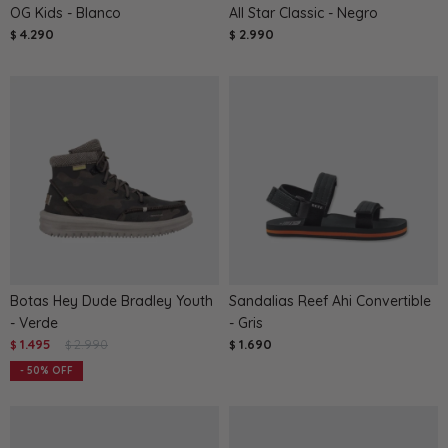
OG Kids - Blanco
All Star Classic - Negro
4.290
2.990
$
$
Botas Hey Dude Bradley Youth
Sandalias Reef Ahi Convertible
- Verde
- Gris
1.495
2.990
1.690
$
$
$
50