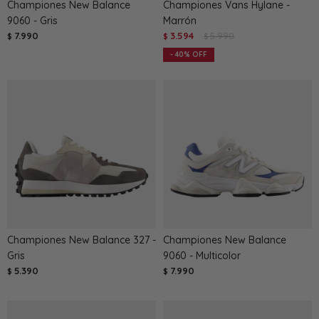
Championes New Balance
Championes Vans Hylane -
9060 - Gris
Marrón
7.990
3.594
5.990
$
$
$
40
Championes New Balance 327 -
Championes New Balance
Gris
9060 - Multicolor
5.390
7.990
$
$