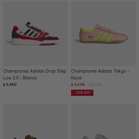
Championes Adidas Drop Step
Championes Adidas Tokyo -
Low 2.0 - Blanco
Rosa
5.490
3.698
5.690
$
$
$
35