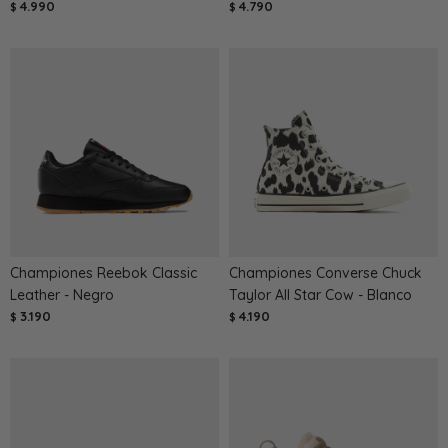
4.990
4.790
$
$
Championes Reebok Classic
Championes Converse Chuck
Leather - Negro
Taylor All Star Cow - Blanco
3.190
4.190
$
$