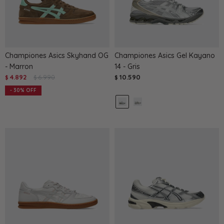
Championes Asics Skyhand OG
Championes Asics Gel Kayano
- Marron
14 - Gris
4.892
6.990
10.590
$
$
$
30