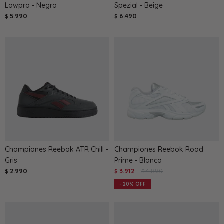
Lowpro - Negro
Spezial - Beige
5.990
6.490
$
$
Championes Reebok ATR Chill -
Championes Reebok Road
Gris
Prime - Blanco
2.990
3.912
4.890
$
$
$
20