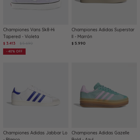
Championes Vans Sk8-Hi
Championes Adidas Superstar
Tapered - Violeta
II - Marrón
3.413
5.690
5.990
$
$
$
40
Championes Adidas Jabbar Lo
Championes Adidas Gazelle
- Blanco
Bold - Azul