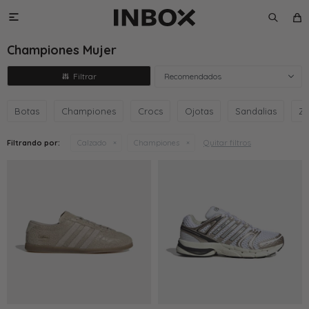

Championes Mujer
Recomendados
Botas
Championes
Crocs
Ojotas
Sandalias
Za
Quitar filtros
Filtrando por:
Calzado
Championes