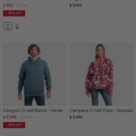
952
1.190
3.190
$
$
$
20
Canguro O neill Barrel - Verde
Campera O neill Polar - Rosado
2.093
2.990
2.490
$
$
$
30