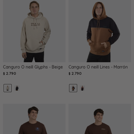
Canguro O neill Glyphs - Beige
Canguro O neill Lines - Marrón
2.790
2.790
$
$