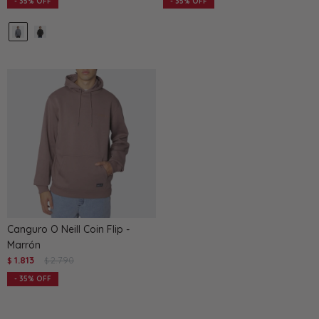
35
35
Canguro O Neill Coin Flip -
Marrón
1.813
2.790
$
$
35