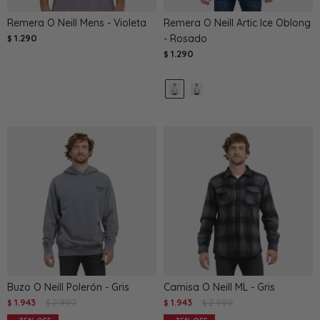
Remera O Neill Mens - Violeta
Remera O Neill Artic Ice Oblong
1.290
- Rosado
$
1.290
$
Buzo O Neill Polerón - Gris
Camisa O Neill ML - Gris
1.943
2.990
1.943
2.990
$
$
$
$