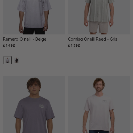
Remera O neill - Beige
Camisa Oneill Reed - Gris
1.490
1.290
$
$