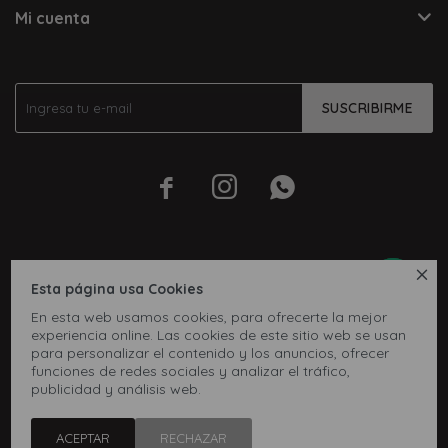
Mi cuenta
SUSCRIBIRME




Esta página usa Cookies
En esta web usamos cookies, para ofrecerte la mejor
experiencia online. Las cookies de este sitio web se usan
para personalizar el contenido y los anuncios, ofrecer
funciones de redes sociales y analizar el tráfico,
publicidad y análisis web.
© Copyright 2026 / Inbox
ACEPTAR
RECHAZAR