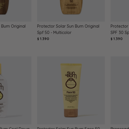
n Bum Original
Protector Solar Sun Bum Original
Protector
Spf 50 - Multicolor
SPF 30 Sp
1.390
1.390
$
$
n Bum Cool Down
Protector Solar Sun Bum Face 50
Broncead