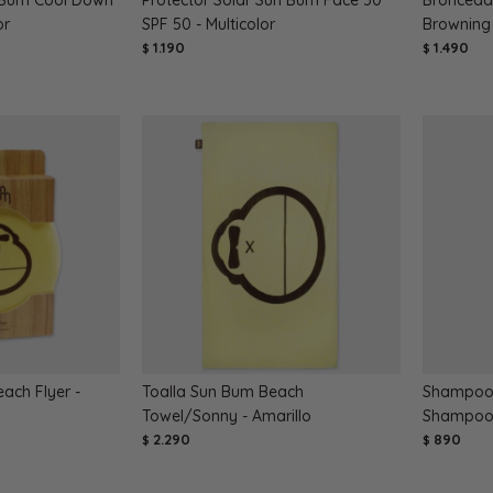
or
SPF 50 - Multicolor
Browning 
1.190
1.490
$
$
ach Flyer -
Toalla Sun Bum Beach
Shampoo 
Towel/Sonny - Amarillo
Shampoo 3
2.290
890
$
$