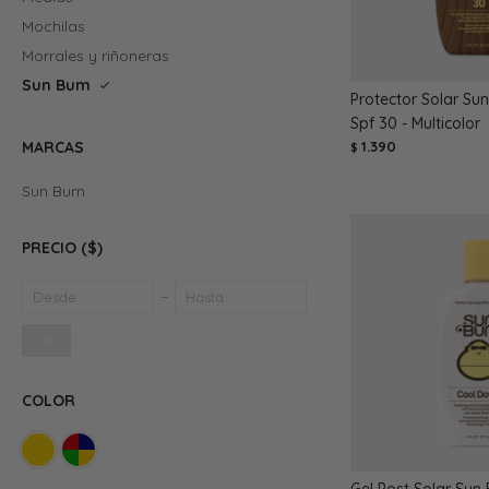
Mochilas
Morrales y riñoneras
Sun Bum
Protector Solar Su
Spf 30 - Multicolor
1.390
MARCAS
$
Sun Bum
PRECIO
($)
OK
COLOR
Gel Post Solar Su