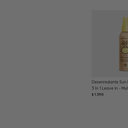
Desenredante Sun 
3 In 1 Leave In - Mul
1.390
$