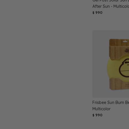
After Sun - Multicol
990
$
Frisbee Sun Bum Be
Multicolor
990
$