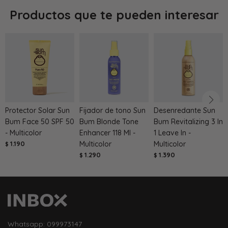
Productos que te pueden interesar
Protector Solar Sun
Fijador de tono Sun
Desenredante Sun
Bum Face 50 SPF 50
Bum Blonde Tone
Bum Revitalizing 3 In
- Multicolor
Enhancer 118 Ml -
1 Leave In -
1.190
Multicolor
Multicolor
$
1.290
1.390
$
$
Whatsapp: 099973147