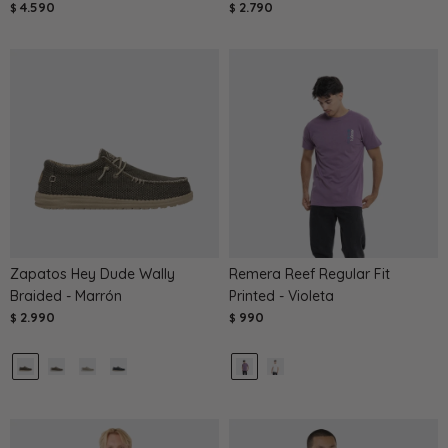
4.590
2.790
$
$
Zapatos Hey Dude Wally
Remera Reef Regular Fit
Braided - Marrón
Printed - Violeta
2.990
990
$
$