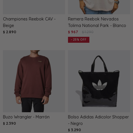
Championes Reebok CAV -
Remera Reebok Nevados
Beige
Tolima National Park - Blanco
2.890
967
1.290
$
$
$
25
Buzo Wrangler - Marrón
Bolso Adidas Adicolor Shopper
2.390
- Negro
$
3.290
$