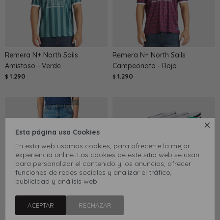
Remera N+ North Sails
Remera N+ North Sails
Amistoso - Verde
Campeonato - Rojo
1.290
1.290
$
$

Esta página usa Cookies
En esta web usamos cookies, para ofrecerte la mejor
experiencia online. Las cookies de este sitio web se usan
para personalizar el contenido y los anuncios, ofrecer
funciones de redes sociales y analizar el tráfico,
publicidad y análisis web.
ACEPTAR
RECHAZAR
Pantalón Wrangler River - Azul
Medias Adidas Tobilleras 3
3.590
Rayas 3 Pares - Blanco
$