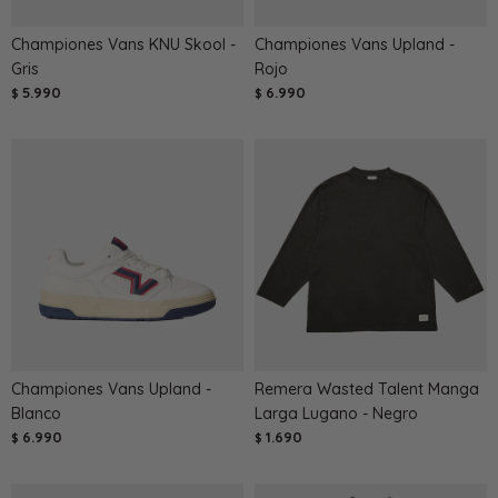
Championes Vans KNU Skool -
Championes Vans Upland -
Gris
Rojo
5.990
6.990
$
$
Championes Vans Upland -
Remera Wasted Talent Manga
Blanco
Larga Lugano - Negro
6.990
1.690
$
$