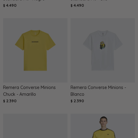
4.490
4.490
$
$
Remera Converse Minions
Remera Converse Minions -
Chuck - Amarillo
Blanco
2.390
2.390
$
$