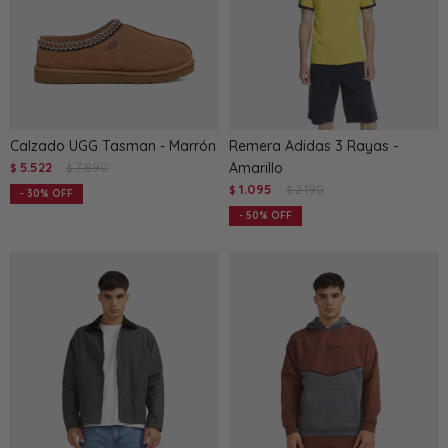
Calzado UGG Tasman - Marrón
Remera Adidas 3 Rayas -
5.522
7.890
Amarillo
$
$
1.095
2.190
$
$
30
50