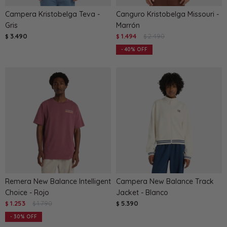
Campera Kristobelga Teva -
Canguro Kristobelga Missouri -
Gris
Marrón
3.490
1.494
2.490
$
$
$
40
Remera New Balance Intelligent
Campera New Balance Track
Choice - Rojo
Jacket - Blanco
1.253
1.790
5.390
$
$
$
30