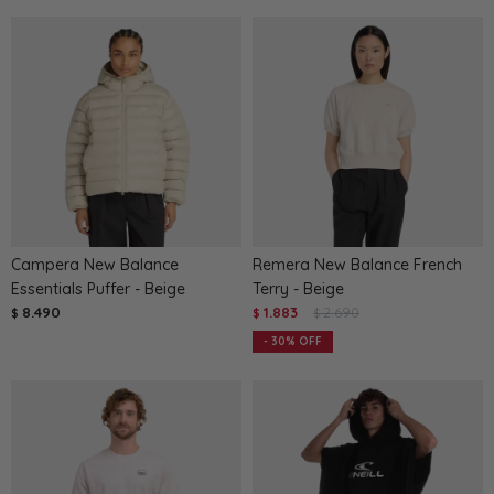
Campera New Balance
Remera New Balance French
Essentials Puffer - Beige
Terry - Beige
8.490
1.883
2.690
$
$
$
30