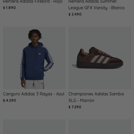
Remera Adidas Firebird - Rojo
Remera Addias Summer
1.890
League GFX Varsity - Blanco
$
2.490
$
Canguro Adidas 3 Rayas - Azul
Championes Adidas Samba
4.290
XLG - Marrón
$
7.290
$