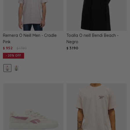
Remera O Neill Men - Cradle
Toalla O neill Bendi Beach -
Pink
Negro
952
1.190
3.190
$
$
$
20