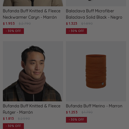
Bufanda Buff Knitted & Fleece
Balaclava Buff Microfiber
Neckwarmer Caryn - Marrón
Balaclava Solid Black - Negro
1.953
2.790
1.323
1.890
$
$
$
$
30
30
Bufanda Buff Knitted & Fleece
Bufanda Buff Merino - Marron
Rutger - Marrón
1.253
1.790
$
$
1.813
2.590
$
$
30
30