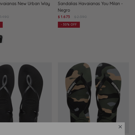
avaianas New Urban Way
Sandalias Havaianas You Milan -
Negro
1.490
1.673
2.390
$
$
30
