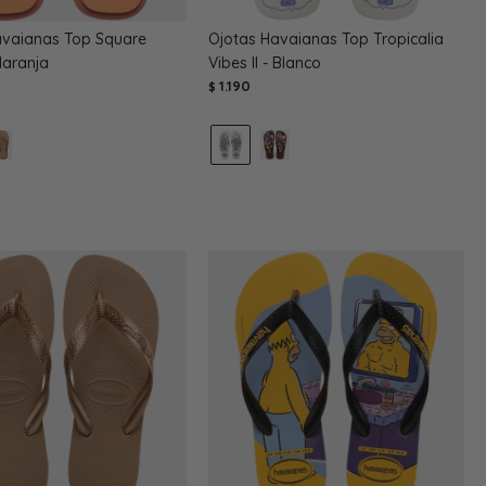
avaianas Top Square
Ojotas Havaianas Top Tropicalia
Naranja
Vibes II - Blanco
1.190
$