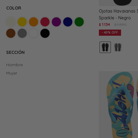
COLOR
Ojotas Havaianas S
Sparkle - Negro
1.134
1.890
$
$
40
SECCIÓN
Hombre
Mujer