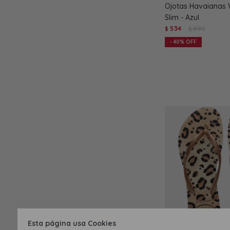
Ojotas Havaianas 
Slim - Azul
534
890
$
$
40
Esta página usa Cookies