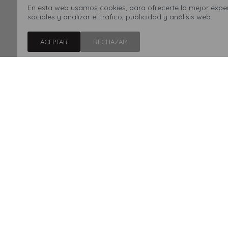
Ojotas Havaianas S
En esta web usamos cookies, para ofrecerte la mejor experi
Beige
sociales y analizar el tráfico, publicidad y análisis web.
623
890
$
$
30
ACEPTAR
RECHAZAR