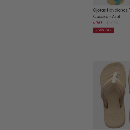
Ojotas Havaianas 
Classics - Azul
763
1.090
$
$
30