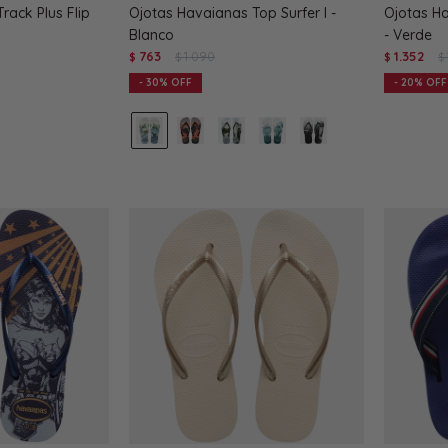
rack Plus Flip
Ojotas Havaianas Top Surfer I -
Ojotas Ha
Blanco
- Verde
763
1.090
1.352
$
$
$
$
30
20