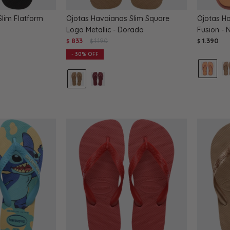
lim Flatform
Ojotas Havaianas Slim Square
Ojotas H
Logo Metallic - Dorado
Fusion - 
833
1.190
1.390
$
$
$
30