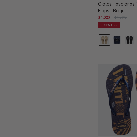
Ojotas Havaianas T
Flops - Beige
1.323
1.890
$
$
30