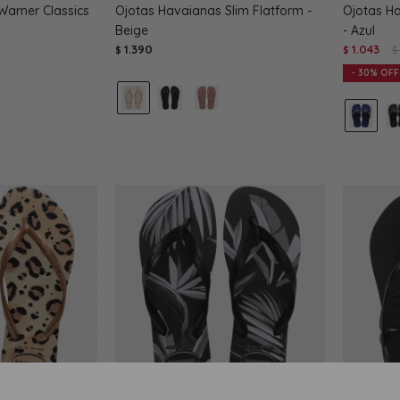
Warner Classics
Ojotas Havaianas Slim Flatform -
Ojotas H
Beige
- Azul
1.390
1.043
$
$
$
30