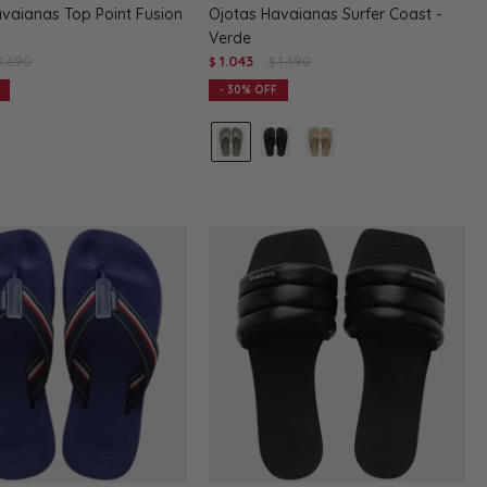
vaianas Top Point Fusion
Ojotas Havaianas Surfer Coast -
Verde
1.690
1.043
1.490
$
$
30