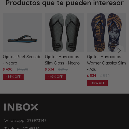
Productos que te pueden interesar
Ojotas Reef Seaside
Ojotas Havaianas
Ojotas Havaianas
- Negro
Slim Gloss - Negro
Warner Classics Slim
490
1.090
534
890
- Azul
$
$
$
$
534
890
$
$
55
40
40
Whatsapp: 099973147
Teléfono: 27169991