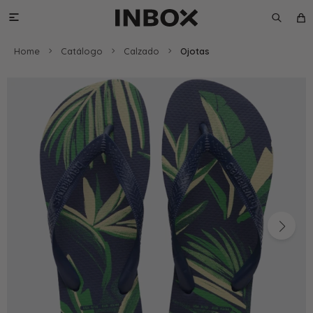

Home
Catálogo
Calzado
Ojotas