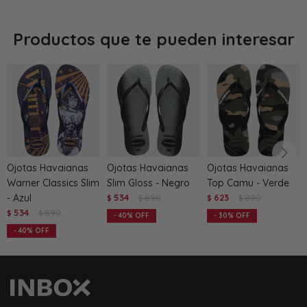
Productos que te pueden interesar
Ojotas Havaianas
Ojotas Havaianas
Ojotas Havaianas
Warner Classics Slim
Slim Gloss - Negro
Top Camu - Verde
- Azul
534
890
623
890
$
$
$
$
534
890
$
$
40
30
40