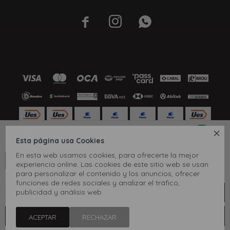




39-40
41-42
43-44
45-46
Esta página usa Cookies
© Copyright 2026 / Inbox
En esta web usamos cookies, para ofrecerte la mejor
CONOCÉ TU TALLE
experiencia online. Las cookies de este sitio web se usan
para personalizar el contenido y los anuncios, ofrecer
Ver tabla de medidas
funciones de redes sociales y analizar el tráfico,
publicidad y análisis web.
COMPRAR
1
Fenicio
ACEPTAR
RECHAZAR