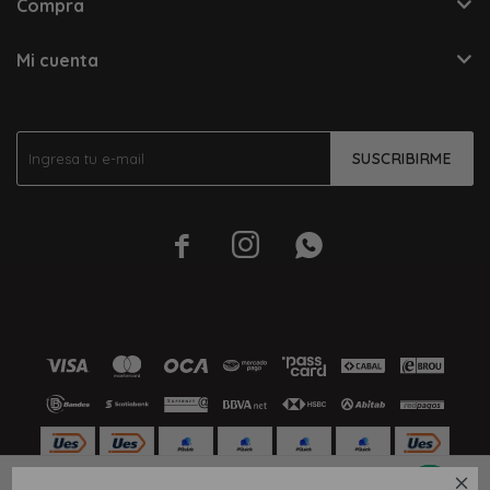
Compra
Mi cuenta
SUSCRIBIRME




M10
M13
M7
M8