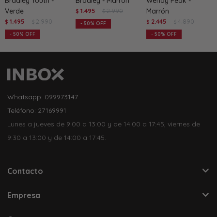
Bradley Youth -
Bradley - Marrón
Wendy Peak -
Verde
1.495
2.990
Marrón
$
$
1.495
2.990
2.445
4.890
$
$
$
$
50
50
50
Whatsapp: 099973147
Teléfono: 27169991
Lunes a jueves de 9:00 a 13:00 y de 14:00 a 17:45, viernes de
9:30 a 13:00 y de 14:00 a 17:45.
Contacto
Empresa