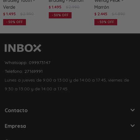
Bradley Youth -
Bradley - Marrón
Wendy Peak -
Verde
1.495
2.990
Marrón
$
$
1.495
2.990
2.445
4.890
$
$
$
$
50
50
50
Whatsapp: 099973147
Teléfono: 27169991
Lunes a jueves de 9:00 a 13:00 y de 14:00 a 17:45, viernes de
9:30 a 13:00 y de 14:00 a 17:45.
Contacto
Empresa