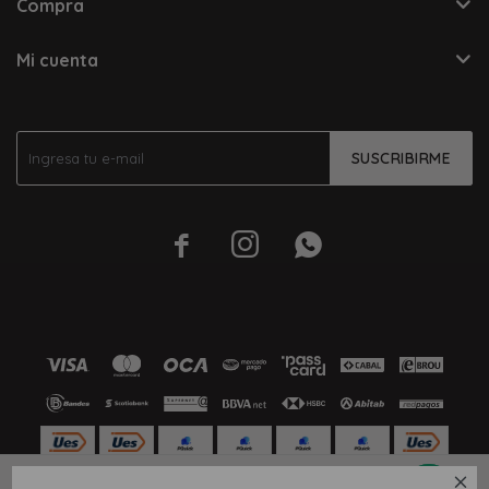
Compra
Mi cuenta
SUSCRIBIRME




M10
M12
M13
M7
M8
M9