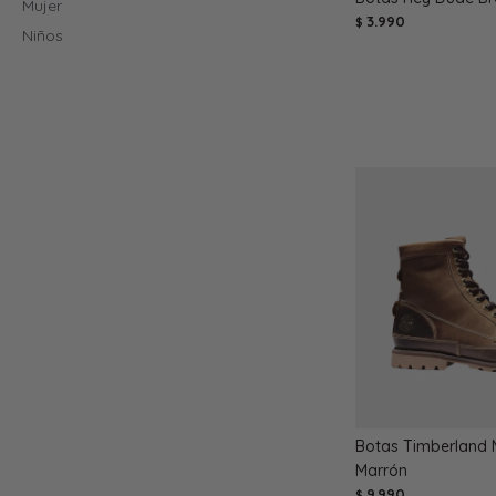
Mujer
3.990
$
Niños
Botas Timberland 
Marrón
9.990
$