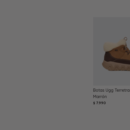
Botas Ugg Terretrai
Marrón
7.990
$