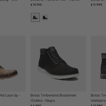
10.190
11.990
$
$
Mid Lace Up -
Botas Timberland Bradstreet
Botas Ti
Chukka - Negro
Waterpro
6.990
12.990
$
$