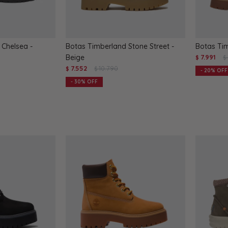
Chelsea -
Botas Timberland Stone Street -
Botas Tim
Beige
7.991
$
$
7.552
10.790
$
$
20
30