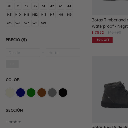
30
31
32
33
34
42
43
44
9.5
M10
M11
M12
M13
M7
M8
M9
Botas Timberland 6
W5
W6
W7
W8
W9
Waterproof - Negr
7.552
10.790
$
$
PRECIO
($)
30
OK
COLOR
SECCIÓN
Hombre
Botas Hey Dude Bra