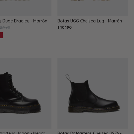
y Dude Bradley - Marrón
Botas UGG Chelsea Lug - Marrón
2.990
10.190
$
 Martens Jadon - Negro
Botas Dr Martens Chelsea 2976 -