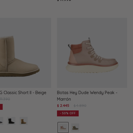
 Classic Short II - Beige
Botas Hey Dude Wendy Peak -
11.390
Marrón
2.445
4.890
$
$
50