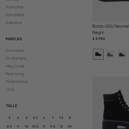
Pantuflas
Sandalias
Zapatos
Botas UGG Neumel 
Negro
9.790
MARCAS
$
Converse
Dr Martens
Hey Dude
Red Wing
Timberland
UGG
TALLE
3
4
5
5.5
6
7
7.5
8
8.5
9
10
10.5
11
11.5
12
29