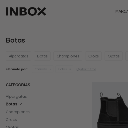
MARC
Botas
Alpargatas
Botas
Championes
Crocs
Ojotas
Quitar filtros
Filtrando por:
Calzado
Botas
CATEGORÍAS
Alpargatas
Botas
Championes
Crocs
Ojotas