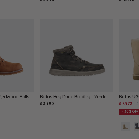
Redwood Falls
Botas Hey Dude Bradley - Verde
Botas UGG
3.990
7.972
$
$
$
30