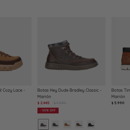
l Cozy Lace -
Botas Hey Dude Bradley Classic -
Botas Ti
Marrón
Marrón
2.445
4.890
5.990
$
$
$
50