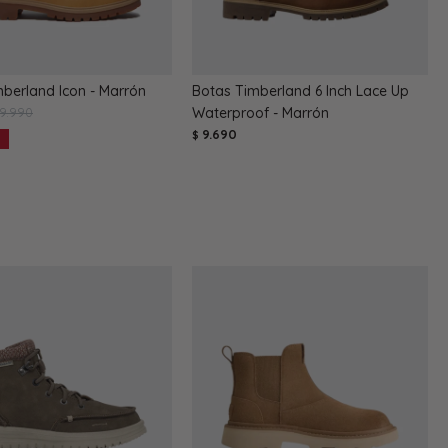
berland Icon - Marrón
Botas Timberland 6 Inch Lace Up
9.990
Waterproof - Marrón
9.690
$