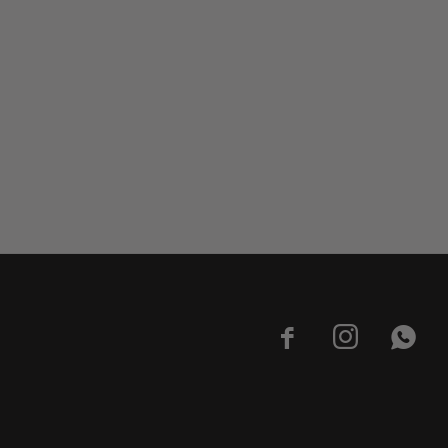


