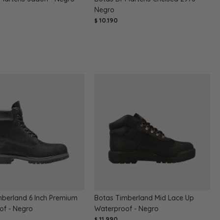
Negro
10.190
$
mberland 6 Inch Premium
Botas Timberland Mid Lace Up
of - Negro
Waterproof - Negro
11.990
$