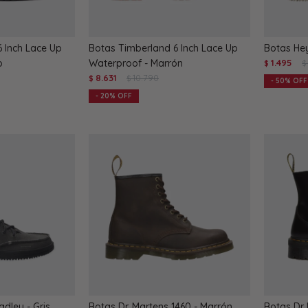
 Inch Lace Up
Botas Timberland 6 Inch Lace Up
Botas He
o
Waterproof - Marrón
1.495
$
$
8.631
10.790
$
$
50
20
dley - Gris
Botas Dr. Martens 1460 - Marrón
Botas Dr