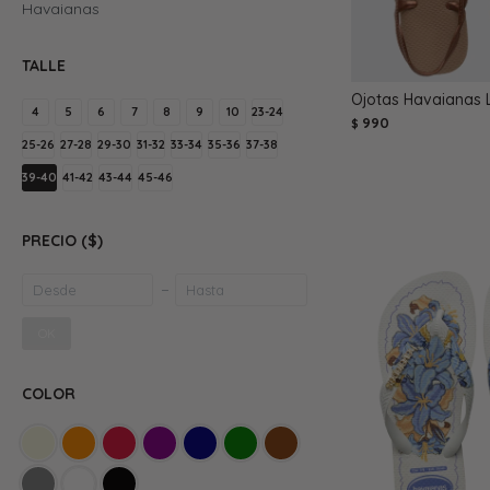
Havaianas
TALLE
Ojotas Havaianas 
4
5
6
7
8
9
10
23-24
990
$
25-26
27-28
29-30
31-32
33-34
35-36
37-38
39-40
41-42
43-44
45-46
PRECIO
($)
OK
COLOR