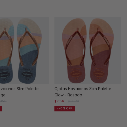
vaianas Slim Palette
Ojotas Havaianas Slim Palette
ige
Glow - Rosado
.090
654
1.090
$
$
40