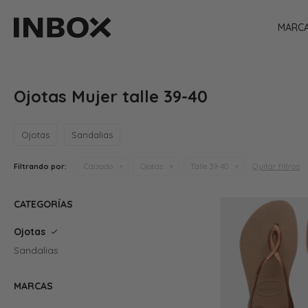
MARC
Ojotas Mujer talle 39-40
Ojotas
Sandalias
Quitar filtros
Filtrando por:
Calzado
Ojotas
Talle 39-40
CATEGORÍAS
Ojotas
Sandalias
MARCAS