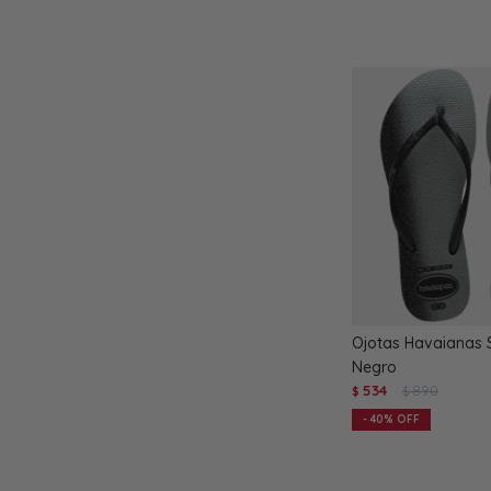
Ojotas Havaianas S
Negro
534
890
$
$
40