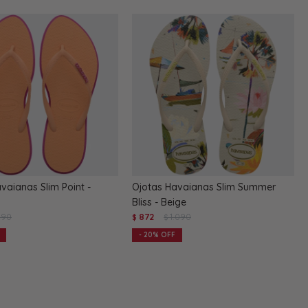
vaianas Slim Point -
Ojotas Havaianas Slim Summer
Bliss - Beige
.190
872
1.090
$
$
20