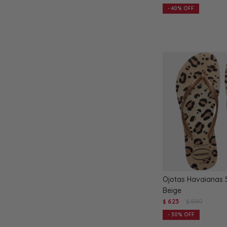
40
Ojotas Havaianas S
Beige
623
890
$
$
30