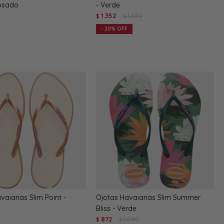
Rosado
- Verde
1.352
1.690
$
$
20
vaianas Slim Point -
Ojotas Havaianas Slim Summer
Bliss - Verde
872
1.090
$
$