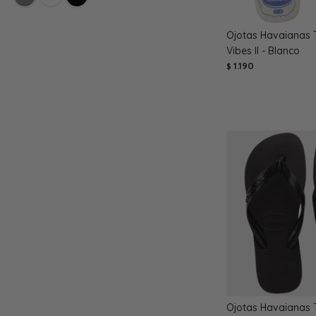
Ojotas Havaianas T
Vibes II - Blanco
1.190
$
Ojotas Havaianas 