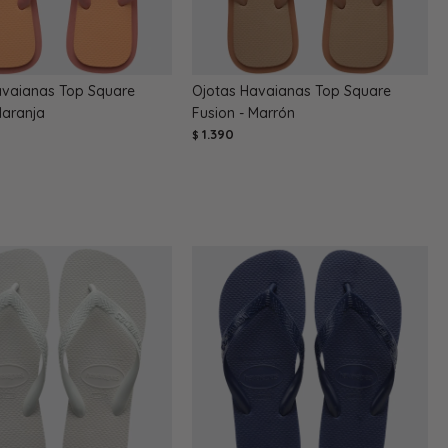
avaianas Top Square
Ojotas Havaianas Top Square
Naranja
Fusion - Marrón
1.390
$