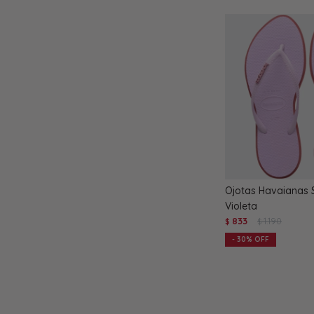
Ojotas Havaianas S
Violeta
833
1.190
$
$
30