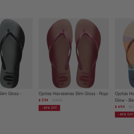
lim Gloss -
Ojotas Havaianas Slim Gloss - Rojo
Ojotas Ha
534
890
Glow - Be
$
$
654
1
$
$
40
40