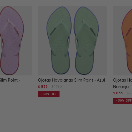
lim Point -
Ojotas Havaianas Slim Point - Azul
Ojotas Ha
833
1.190
Naranja
$
$
833
1
$
$
30
30