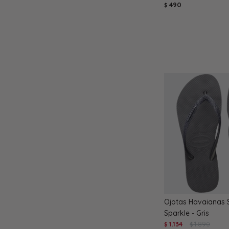
490
$
Ojotas Havaianas S
Sparkle - Gris
1.134
1.890
$
$