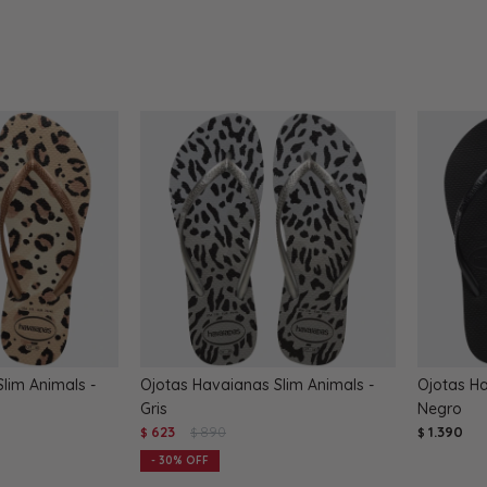
lim Animals -
Ojotas Havaianas Slim Animals -
Ojotas Ha
Gris
Negro
623
890
1.390
$
$
$
30