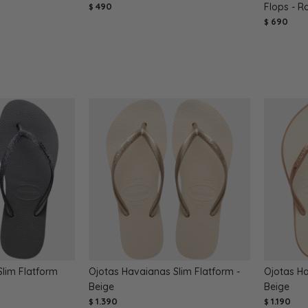
490
Flops - 
$
690
$
lim Flatform
Ojotas Havaianas Slim Flatform -
Ojotas Ha
Beige
Beige
1.390
1.190
$
$