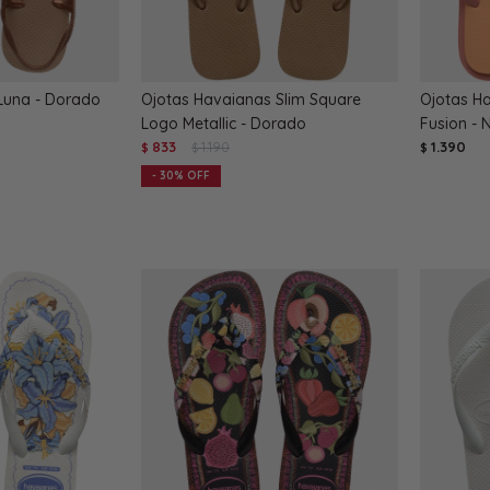
Luna - Dorado
Ojotas Havaianas Slim Square
Ojotas H
Logo Metallic - Dorado
Fusion - 
833
1.190
1.390
$
$
$
30