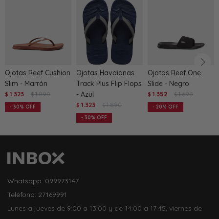
Ojotas Reef Cushion
Ojotas Havaianas
Ojotas Reef One
Slim - Marrón
Track Plus Flip Flops
Slide - Negro
1.323
1.890
- Azul
1.352
1.690
$
$
$
$
1.323
1.890
$
$
30
20
30
Whatsapp: 099973147
Teléfono: 27169991
Lunes a jueves de 9:00 a 13:00 y de 14:00 a 17:45, viernes de