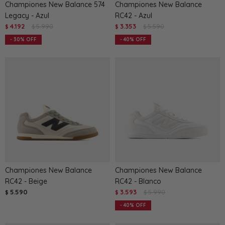
Championes New Balance 574
Championes New Balance
Legacy - Azul
RC42 - Azul
4.192
5.990
3.353
5.590
$
$
$
$
30
40
Championes New Balance
Championes New Balance
RC42 - Beige
RC42 - Blanco
5.590
3.593
5.990
$
$
$
40