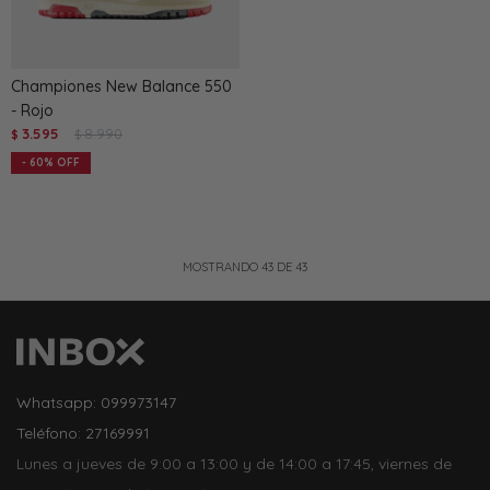
Championes New Balance 550
- Rojo
3.595
8.990
$
$
60
MOSTRANDO
43
DE
43
Whatsapp: 099973147
Teléfono: 27169991
Lunes a jueves de 9:00 a 13:00 y de 14:00 a 17:45, viernes de