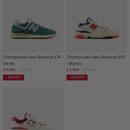
Championes New Balance 574 -
Championes New Balance 550
Verde
- Blanco
3.394
6.790
3.994
7.990
$
$
$
$
50
50