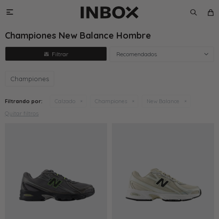

Championes New Balance Hombre
Recomendados
Championes
Filtrando por:
Calzado
Championes
New Balance
Quitar filtros