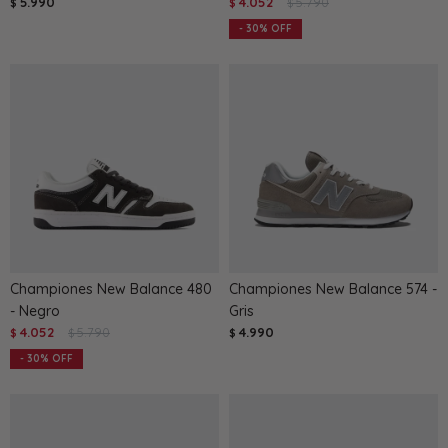
5.990
4.052
5.790
$
$
$
30
Championes New Balance 480
Championes New Balance 574 -
- Negro
Gris
4.052
5.790
4.990
$
$
$
30