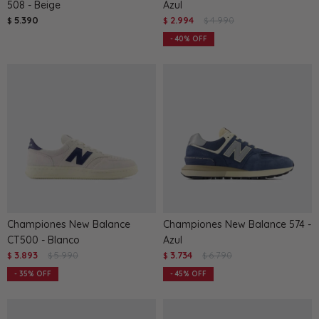
508 - Beige
Azul
5.390
2.994
4.990
$
$
$
40
Championes New Balance
Championes New Balance 574 -
CT500 - Blanco
Azul
3.893
5.990
3.734
6.790
$
$
$
$
35
45