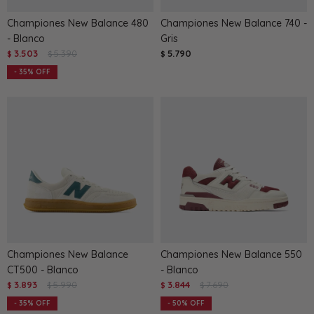
Championes New Balance 480
Championes New Balance 740 -
- Blanco
Gris
3.503
5.390
5.790
$
$
$
35
Championes New Balance
Championes New Balance 550
CT500 - Blanco
- Blanco
3.893
5.990
3.844
7.690
$
$
$
$
35
50