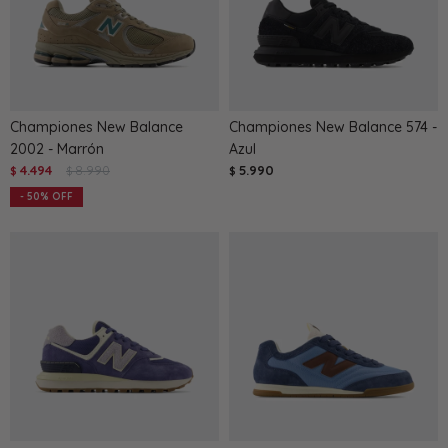
Championes New Balance
Championes New Balance 574 -
2002 - Marrón
Azul
4.494
8.990
5.990
$
$
$
50