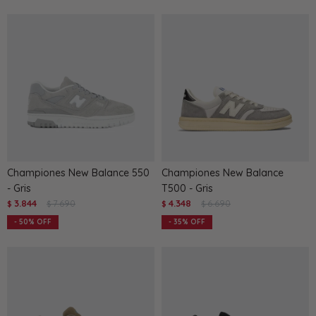
Championes New Balance 550
Championes New Balance
- Gris
T500 - Gris
3.844
7.690
4.348
6.690
$
$
$
$
50
35