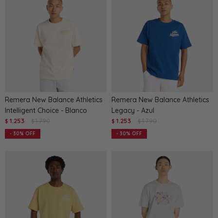
Remera New Balance Athletics
Remera New Balance Athletics
Intelligent Choice - Blanco
Legacy - Azul
1.253
1.790
1.253
1.790
$
$
$
$
30
30