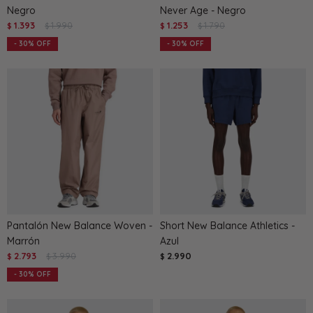
Negro
Never Age - Negro
1.393
1.990
1.253
1.790
$
$
$
$
30
30
Pantalón New Balance Woven -
Short New Balance Athletics -
Marrón
Azul
2.793
3.990
2.990
$
$
$
30