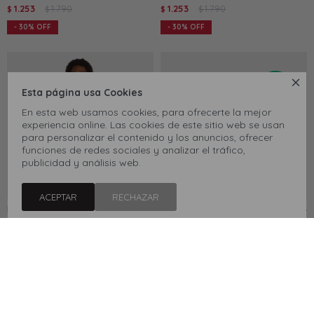
1.253
1.790
1.253
1.790
$
$
$
$
30
30

Esta página usa Cookies
En esta web usamos cookies, para ofrecerte la mejor
experiencia online. Las cookies de este sitio web se usan
para personalizar el contenido y los anuncios, ofrecer
funciones de redes sociales y analizar el tráfico,
publicidad y análisis web.
ACEPTAR
RECHAZAR
Remera New Balance Athletics
Championes New Balance 740 -
Never Age - Gris
Gris
1.253
1.790
5.790
$
$
$
30