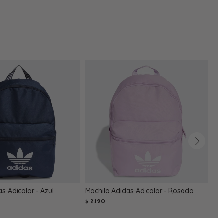
s Adicolor - Azul
Mochila Adidas Adicolor - Rosado
M
2.190
$
$