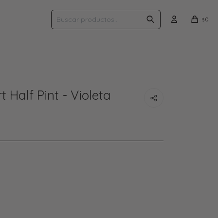
0
$
 Half Pint - Violeta