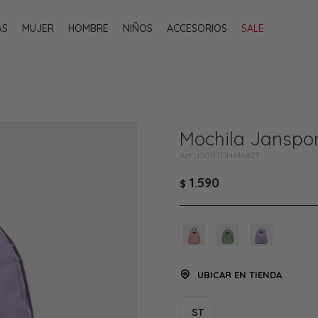
AS
MUJER
HOMBRE
NIÑOS
ACCESORIOS
SALE
Mochila Jansport
JS00TDH616821
1.590
$
UBICAR EN TIENDA
ST