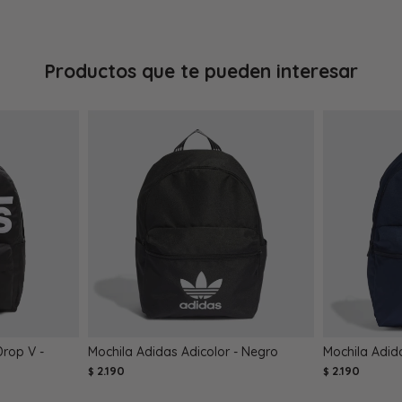
Productos que te pueden interesar
Drop V -
Mochila Adidas Adicolor - Negro
Mochila Adida
2.190
2.190
$
$