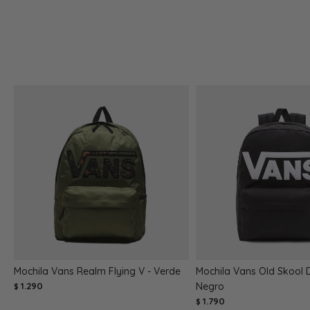
Mochila Vans Realm Flying V - Verde
Mochila Vans Old Skool 
1.290
Negro
$
1.790
$