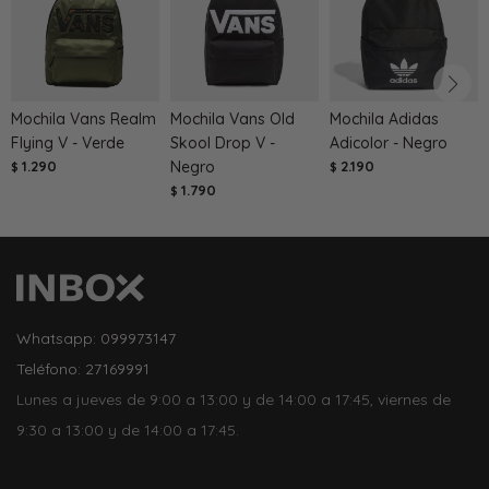
Mochila Vans Realm
Mochila Vans Old
Mochila Adidas
Flying V - Verde
Skool Drop V -
Adicolor - Negro
1.290
Negro
2.190
$
$
1.790
$
Whatsapp: 099973147
Teléfono: 27169991
Lunes a jueves de 9:00 a 13:00 y de 14:00 a 17:45, viernes de
9:30 a 13:00 y de 14:00 a 17:45.