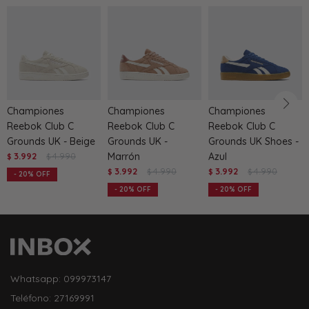
Championes
Championes
Championes
Reebok Club C
Reebok Club C
Reebok Club C
Grounds UK - Beige
Grounds UK -
Grounds UK Shoes -
3.992
4.990
Marrón
Azul
$
$
3.992
4.990
3.992
4.990
$
$
$
$
20
20
20
Whatsapp: 099973147
Teléfono: 27169991