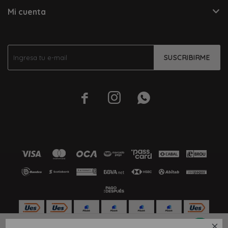
Mi cuenta
SUSCRIBIRME




4.5
5
5.5
6
7
10
6.5