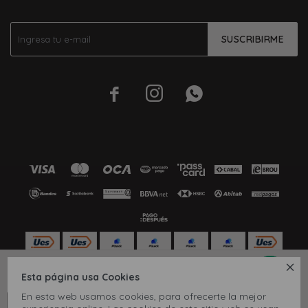
SUSCRIBIRME




10
11
12
Esta página usa Cookies
© Copyright 2026 / Inbox
En esta web usamos cookies, para ofrecerte la mejor
CONOCÉ TU TALLE