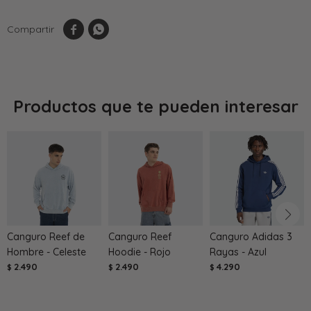


Productos que te pueden interesar
Canguro Reef de
Canguro Reef
Canguro Adidas 3
Hombre - Celeste
Hoodie - Rojo
Rayas - Azul
2.490
2.490
4.290
$
$
$