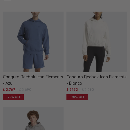
Canguro Reebok Icon Elements
Canguro Reebok Icon Elements
- Azul
- Blanco
2.767
3.690
2.152
2.690
$
$
$
$
25
20