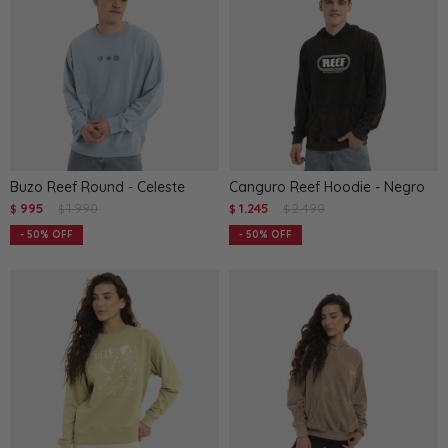
Buzo Reef Round - Celeste
Canguro Reef Hoodie - Negro
995
1.990
1.245
2.490
$
$
$
$
50
50