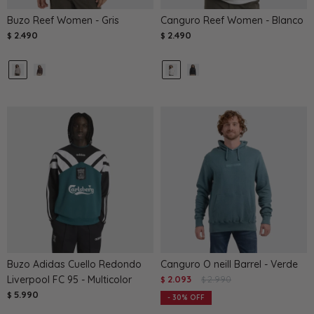
Buzo Reef Women - Gris
Canguro Reef Women - Blanco
2.490
2.490
$
$
Buzo Adidas Cuello Redondo
Canguro O neill Barrel - Verde
Liverpool FC 95 - Multicolor
2.093
2.990
$
$
5.990
$
30