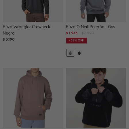
Buzo Wrangler Crewneck -
Buzo O Neill Polerón - Gris
Negro
1.943
2.990
$
$
3.190
$
35