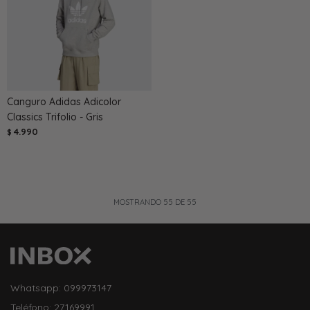
Canguro Adidas Adicolor
Classics Trifolio - Gris
4.990
$
MOSTRANDO
55
DE
55
Whatsapp: 099973147
Teléfono: 27169991