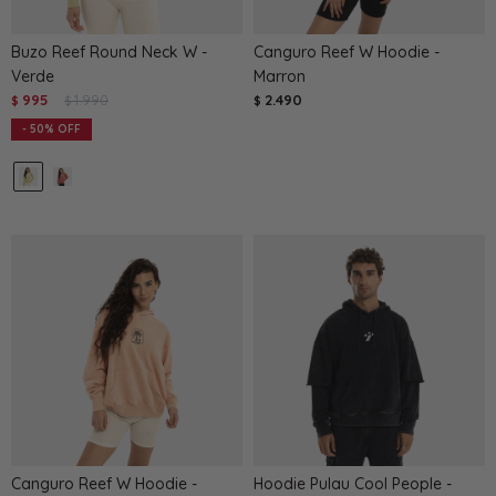
Buzo Reef Round Neck W -
Canguro Reef W Hoodie -
Verde
Marron
995
1.990
2.490
$
$
$
50
Canguro Reef W Hoodie -
Hoodie Pulau Cool People -