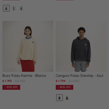
Buzo Pulau Karma - Blanco
Canguro Pulau Starship - Azul
1.743
2.490
1.794
2.990
$
$
$
$
30
40