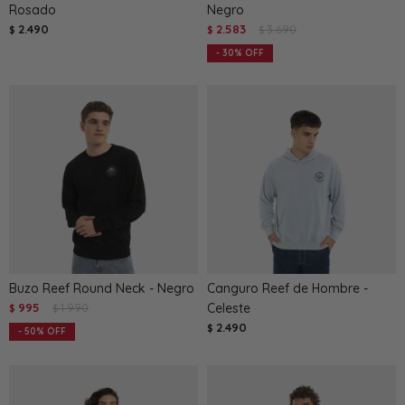
Rosado
Negro
2.490
2.583
3.690
$
$
$
30
Buzo Reef Round Neck - Negro
Canguro Reef de Hombre -
995
1.990
Celeste
$
$
2.490
$
50