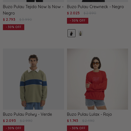
Buzo Pulau Tejido Now Is Now -
Buzo Pulau Crewneck - Negro
Negro
2.023
2.890
$
$
2.793
3.990
$
$
30
30
Buzo Pulau Polwy - Verde
Buzo Pulau Lulax - Rojo
2.093
2.990
1.743
2.490
$
$
$
$
30
30