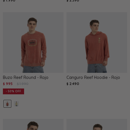
1.990
2.390
$
$
Buzo Reef Round - Rojo
Canguro Reef Hoodie - Rojo
995
1.990
2.490
$
$
$
50