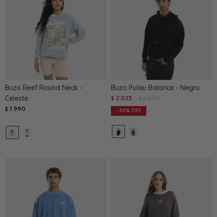
Buzo Reef Round Neck -
Buzo Pulau Balance - Negro
Celeste
2.023
2.890
$
$
1.990
$
30