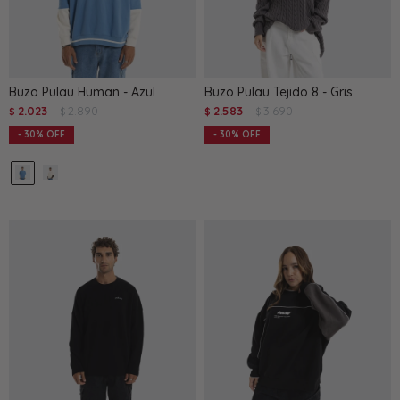
Buzo Pulau Human - Azul
Buzo Pulau Tejido 8 - Gris
2.023
2.890
2.583
3.690
$
$
$
$
30
30