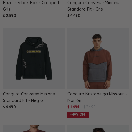
Buzo Reebok Hazel Cropped -
Canguro Converse Minions
Gris
Standard Fit - Gris
2.590
4.490
$
$
Canguro Converse Minions
Canguro Kristobelga Missouri -
Standard Fit - Negro
Marrón
4.490
1.494
2.490
$
$
$
40