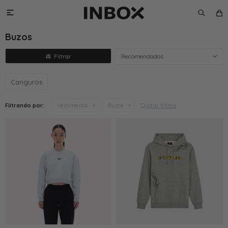

Buzos
Recomendados
Canguros
Quitar filtros
Filtrando por:
Vestimenta
Buzos