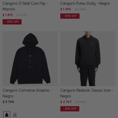
Canguro O Neill Coin Flip -
Canguro Pulau Dolly - Negro
Marrón
1.495
2.990
$
$
1.813
2.790
$
$
50
35
Canguro Converse Graphic -
Canguro Reebok Classic Icon -
Negro
Negro
3.790
2.767
3.690
$
$
$
25