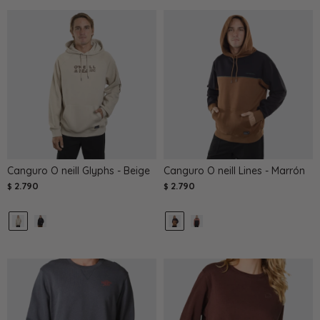
Canguro O neill Glyphs - Beige
Canguro O neill Lines - Marrón
2.790
2.790
$
$