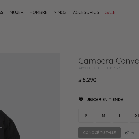
AS
MUJER
HOMBRE
NIÑOS
ACCESORIOS
SALE
Campera Conver
COCTO02260381397
6.290
$
UBICAR EN TIENDA
S
M
L
X
CONOCÉ TU TALLE
Ver 