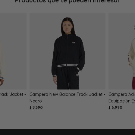
Productos que te pueden interesar
ack Jacket -
Campera New Balance Track Jacket -
Campera Adi
Negro
Equipación E
5.390
6.990
$
$