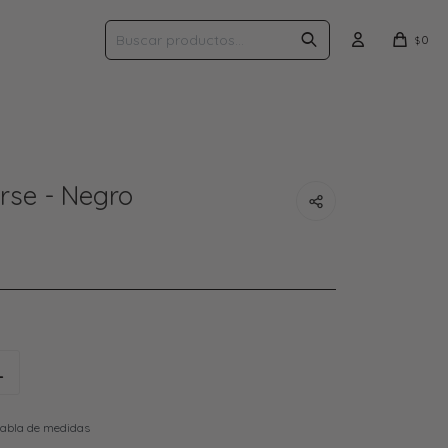
0
$
se - Negro
L
tabla de medidas