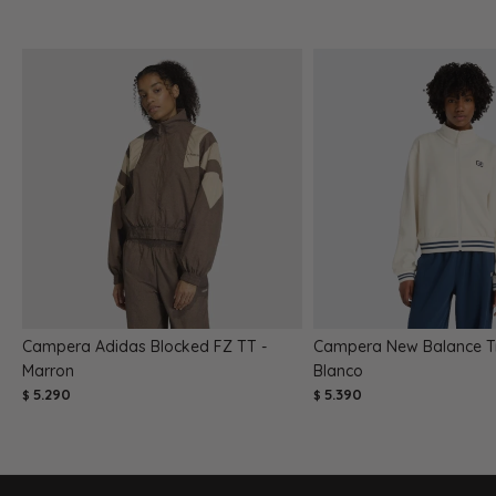
Campera Adidas Blocked FZ TT -
Campera New Balance Tr
Marron
Blanco
5.290
5.390
$
$