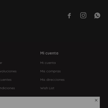



Mi cuenta
ar
Mi cuenta
voluciones
Mis compras
cuentes
Mis direcciones
ndiciones
Wish List
