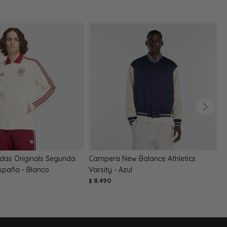
das Originals Segunda
Campera New Balance Athletics
C
spaña - Blanco
Varsity - Azul
P
8.490
$
$