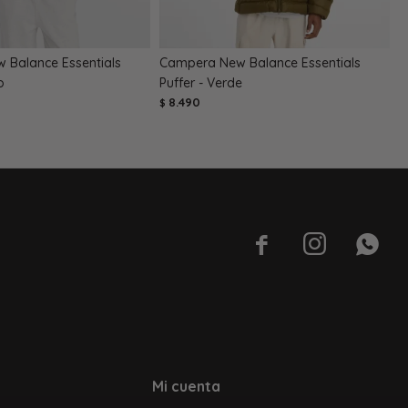
 Balance Essentials
Campera New Balance Essentials
C
o
Puffer - Verde
P
8.490
$
$



Mi cuenta