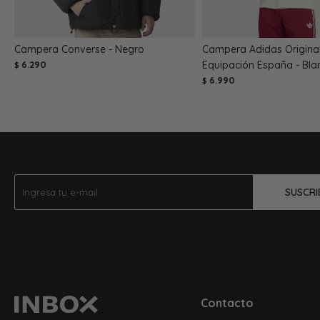
Campera Converse - Negro
Campera Adidas Origina
6.290
Equipación España - Bla
$
6.990
$
SUSCRI
Contacto