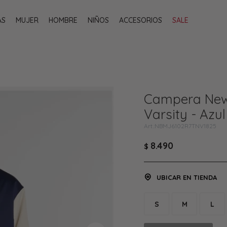
AS
MUJER
HOMBRE
NIÑOS
ACCESORIOS
SALE
Campera New 
Varsity - Azul
NBMJ6102R7TNV1825
8.490
$
UBICAR EN TIENDA
S
M
L