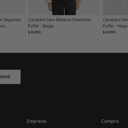
ls Segunda
Campera New Balance Essentials
Campera New
nco
Puffer - Beige
Puffer - Negr
8.490
8.490
$
$
BIRME
Empresa
Compra