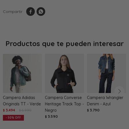


Productos que te pueden interesar
Campera Adidas
Campera Converse
Campera Wrangler
Originals TT - Verde
Heritage Track Top -
Denim - Azul
3.494
6.990
Negro
3.790
$
$
$
3.590
$
50