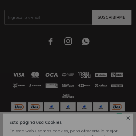
SUSCRIBIRME




S
Esta página usa Cookies
© Copyright 2026 / Inbox
En esta web usamos cookies, para ofrecerte la mejor
CONOCÉ TU TALLE