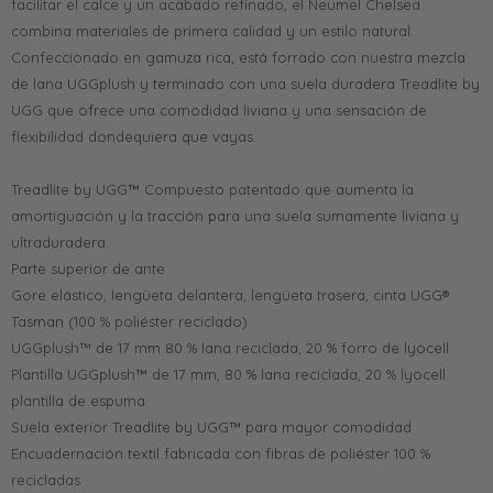
facilitar el calce y un acabado refinado, el Neumel Chelsea
combina materiales de primera calidad y un estilo natural.
Confeccionado en gamuza rica, está forrado con nuestra mezcla
de lana UGGplush y terminado con una suela duradera Treadlite by
UGG que ofrece una comodidad liviana y una sensación de
flexibilidad dondequiera que vayas.
Treadlite by UGG™ Compuesto patentado que aumenta la
amortiguación y la tracción para una suela sumamente liviana y
ultraduradera.
Parte superior de ante
Gore elástico, lengüeta delantera, lengüeta trasera, cinta UGG®
Tasman (100 % poliéster reciclado)
UGGplush™ de 17 mm 80 % lana reciclada, 20 % forro de lyocell
Plantilla UGGplush™ de 17 mm, 80 % lana reciclada, 20 % lyocell
plantilla de espuma
Suela exterior Treadlite by UGG™ para mayor comodidad
Encuadernación textil fabricada con fibras de poliéster 100 %
recicladas