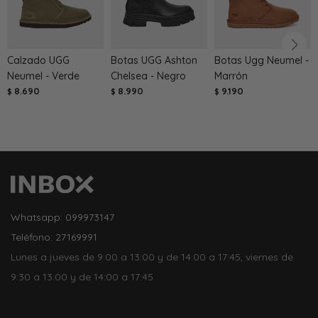
Calzado UGG
Botas UGG Ashton
Botas Ugg Neumel -
Neumel - Verde
Chelsea - Negro
Marrón
8.690
8.990
9.190
$
$
$
Whatsapp: 099973147
Teléfono: 27169991
Lunes a jueves de 9:00 a 13:00 y de 14:00 a 17:45, viernes de
9:30 a 13:00 y de 14:00 a 17:45.