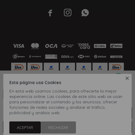




30
32
34
36
38
40
Esta página usa Cookies
© Copyright 2026 / Inbox
En esta web usamos cookies, para ofrecerte la mejor
CONOCÉ TU TALLE
experiencia online. Las cookies de este sitio web se usan
para personalizar el contenido y los anuncios, ofrecer
Ver tabla de medidas
funciones de redes sociales y analizar el tráfico,
publicidad y análisis web.
COMPRAR
1
Fenicio
ACEPTAR
RECHAZAR