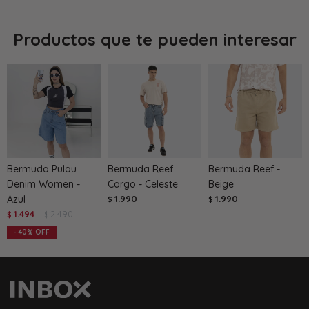
Productos que te pueden interesar
Bermuda Pulau
Bermuda Reef
Bermuda Reef -
Denim Women -
Cargo - Celeste
Beige
Azul
1.990
1.990
$
$
1.494
2.490
$
$
40