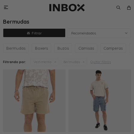

Bermudas
Recomendados
Bermudas
Boxers
Buzos
Camisas
Camperas
Quitar filtros
Filtrando por:
Vestimenta
Bermudas