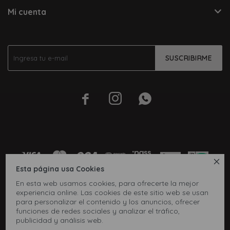
Mi cuenta
SUSCRIBIRME




Esta página usa Cookies
En esta web usamos cookies, para ofrecerte la mejor
experiencia online. Las cookies de este sitio web se usan
para personalizar el contenido y los anuncios, ofrecer
funciones de redes sociales y analizar el tráfico,
publicidad y análisis web.