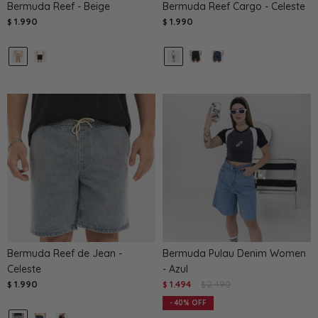
Bermuda Reef - Beige
Bermuda Reef Cargo - Celeste
1.990
1.990
$
$
Bermuda Reef de Jean -
Bermuda Pulau Denim Women
Celeste
- Azul
1.990
1.494
2.490
$
$
$
40