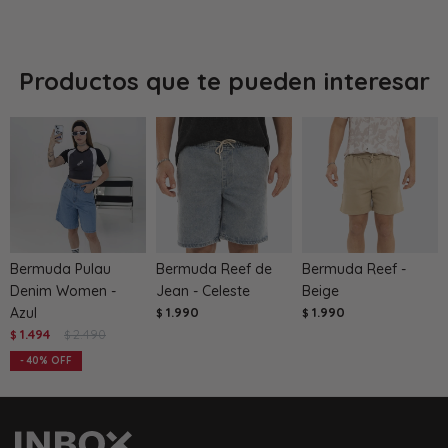
Productos que te pueden interesar
Bermuda Pulau
Bermuda Reef de
Bermuda Reef -
Denim Women -
Jean - Celeste
Beige
Azul
1.990
1.990
$
$
1.494
2.490
$
$
40