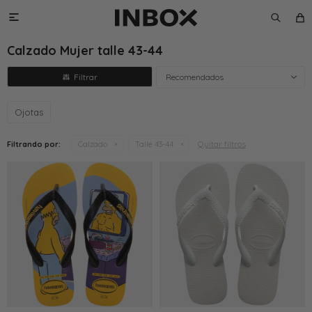

Calzado Mujer talle 43-44
Recomendados
Ojotas
Quitar filtros
Filtrando por:
Calzado
Talle 43-44