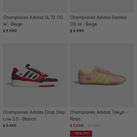
Championes Adidas SL 72 OG
Championes Adidas Samba
W - Beige
OG W - Beige
5.990
6.990
$
$
Championes Adidas Drop Step
Championes Adidas Tokyo -
Low 2.0 - Blanco
Rosa
5.490
3.698
5.690
$
$
$
35