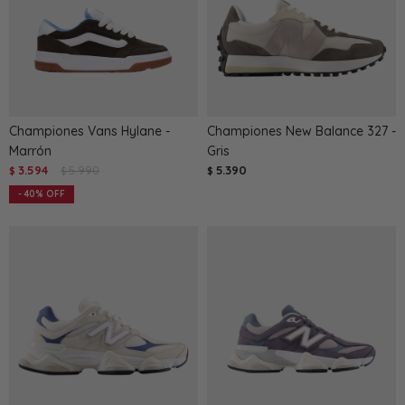
Championes Vans Hylane -
Championes New Balance 327 -
Marrón
Gris
3.594
5.990
5.390
$
$
$
40