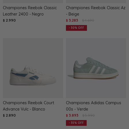
Championes Reebok Classic
Championes Reebok Classic Az
Leather 2400 - Negro
- Beige
2.990
3.283
4.690
$
$
$
30
Championes Reebok Court
Championes Adidas Campus
Advance Vulc - Blanco
00s - Verde
2.890
3.893
5.990
$
$
$
35