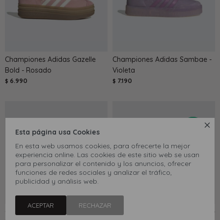
Championes Adidas Gazelle
Championes Adidas Sambae -
Bold - Rosado
Violeta
6.990
7.190
$
$

Esta página usa Cookies
En esta web usamos cookies, para ofrecerte la mejor
experiencia online. Las cookies de este sitio web se usan
para personalizar el contenido y los anuncios, ofrecer
funciones de redes sociales y analizar el tráfico,
publicidad y análisis web.
ACEPTAR
RECHAZAR
Championes Adidas Sambae -
Championes New Balance 327 -