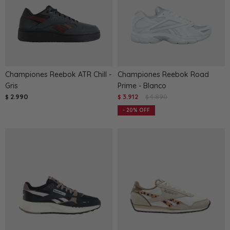
Championes Reebok ATR Chill -
Championes Reebok Road
Gris
Prime - Blanco
2.990
3.912
4.890
$
$
$
20