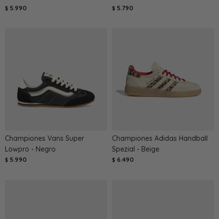
5.990
5.790
$
$
Championes Vans Super
Championes Adidas Handball
Lowpro - Negro
Spezial - Beige
5.990
6.490
$
$