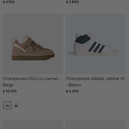
4.190
3.890
$
$
Championes UGG Lo Lowmel -
Championes Adidas Jabbar HI
Beige
- Blanco
10.190
6.490
$
$