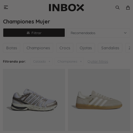

Championes Mujer
Recomendados
Botas
Championes
Crocs
Ojotas
Sandalias
Za
Quitar filtros
Filtrando por:
Calzado
Championes