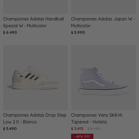
Championes Adidas Handball
Championes Adidas Japan W -
Spezial W - Multicolor
Multicolor
6.490
5.990
$
$
Championes Adidas Drop Step
Championes Vans Sk8-Hi
Low 2.0 - Blanco
Tapered - Violeta
5.490
3.413
5.690
$
$
$
40