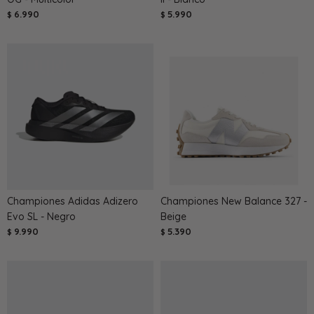
6.990
5.990
$
$
Championes Adidas Adizero
Championes New Balance 327 -
Evo SL - Negro
Beige
9.990
5.390
$
$