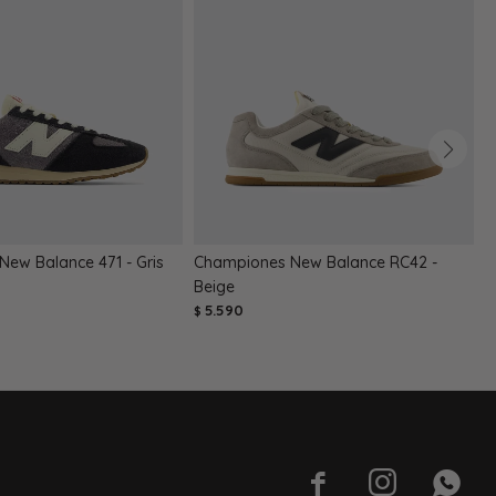
ew Balance 471 - Gris
Championes New Balance RC42 -
C
Beige
$
5.590
$


