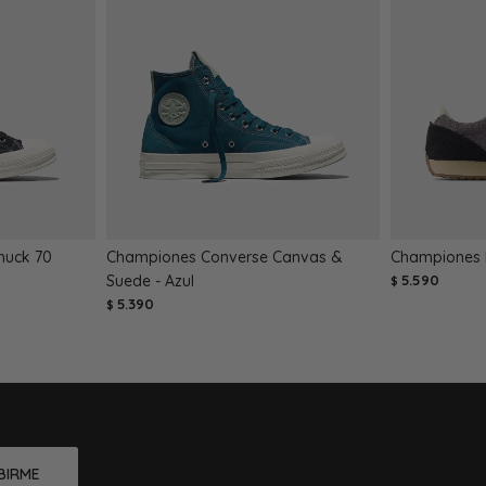
huck 70
Championes Converse Canvas &
Championes N
Suede - Azul
5.590
$
5.390
$
BIRME