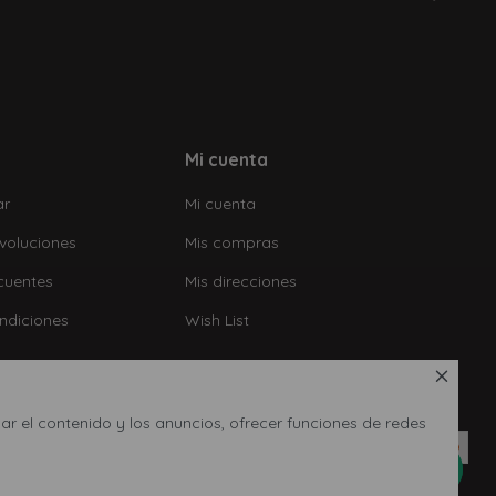
Mi cuenta
ar
Mi cuenta
voluciones
Mis compras
cuentes
Mis direcciones
ndiciones
Wish List

ar el contenido y los anuncios, ofrecer funciones de redes