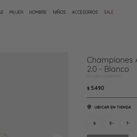
AS
MUJER
HOMBRE
NIÑOS
ACCESORIOS
SALE
Championes A
2.0 - Blanco
ADKJ1108451437
5.490
$
UBICAR EN TIENDA
6
5-
7-