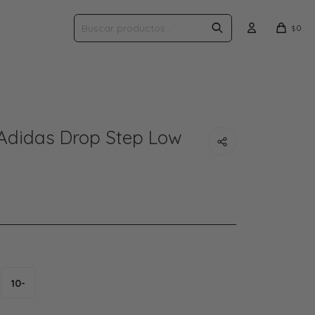
0
$
didas Drop Step Low
10-