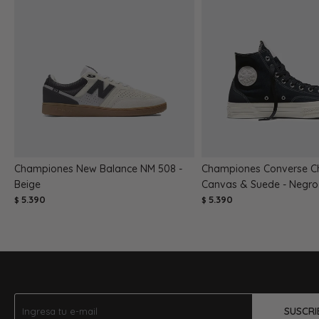
Championes New Balance NM 508 -
Championes Converse C
Beige
Canvas & Suede - Negro
5.390
5.390
$
$
SUSCRI