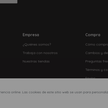
Empresa
Compra
¿Quiénes somos?
Cómo compr
Trabaja con nosotros
Cambios y de
Nuestras tiendas
Preguntas fre
Términos y co
Envíos
encia online. Las cookies de este sitio web se usan para personaliz