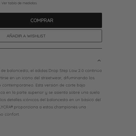
Ver tabla de medidas
COMPRAR
 de baloncesto, el adidas Drop Step Low 2.0 continúa
tirse en un icono del streetwear, difuminando los
 lo contemporáneo. Esta versión de corte bajo
ica en la parte superior y se asienta sobre una suela
los detalles icónicos del baloncesto en un básico del
de LYCRA® proporciona a estos championes una
o confort.