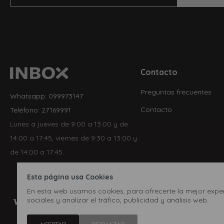
Contacto
Preguntas frecuentes
Whatsapp: 099973147
Contacto
Teléfono: 27169991
Lunes a jueves de 9:00 a 13:00 y de
14:00 a 17:45, viernes de 9:30 a 13:00 y
de 14:00 a 17:45.
Esta página usa Cookies
En esta web usamos cookies, para ofrecerte la mejor experi
sociales y analizar el tráfico, publicidad y análisis web.