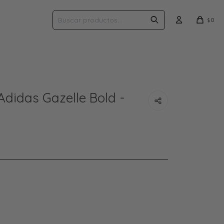
0
$
didas Gazelle Bold -