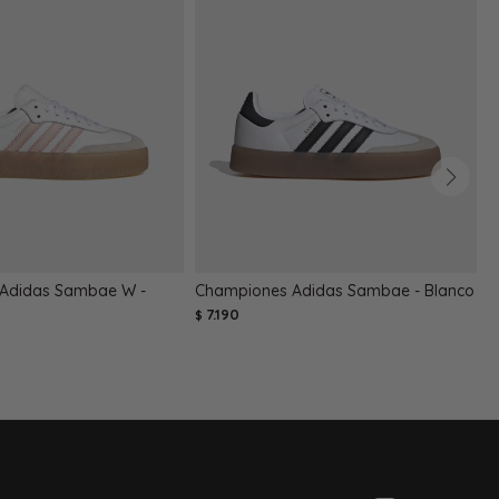
Adidas Sambae W -
Championes Adidas Sambae - Blanco
C
7.190
$
$