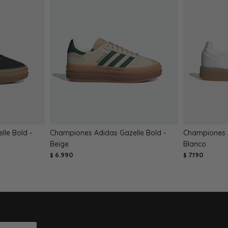
le Bold -
Championes Adidas Gazelle Bold -
Championes 
Beige
Blanco
6.990
7.190
$
$