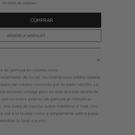
Ver tabla de medidas
COMPRAR
a de gamuza en colores vivos.
trenamiento de los 60, los championes adidas Gazelle
ásico del urbano conocido por su estilo sencillo. La
se encanto vintage pero en una atrevida silueta de
o con un suave exterior de gamuza en llamativas
. Una suela de caucho suave mantiene el look con
o si vas a la ciudad como si simplemente salís a pasar
antendrán tu look a punto.