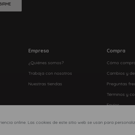
BIRME
Empresa
Compra
¿Quiénes somos?
Cómo compr
Trabaja con nosotros
Cambios y de
Nuestras tiendas
Preguntas fre
Términos y co
Envíos
encia online. Las cookies de este sitio web se usan para personaliz