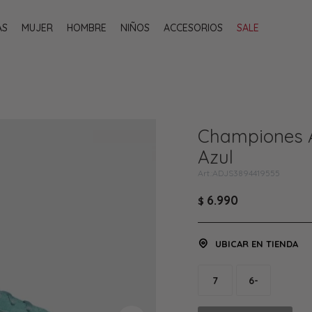
AS
MUJER
HOMBRE
NIÑOS
ACCESORIOS
SALE
Championes A
Azul
ADJS3894419555
6.990
$
UBICAR EN TIENDA
7
6-