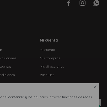



Mi cuenta
ar
Mi cuenta
voluciones
Mis compras
cuentes
Mis direcciones
ndiciones
Wish List

ar el contenido y los anuncios, ofrecer funciones de redes