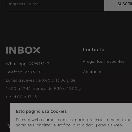
SUSCRI
Contacto
Preguntas frecuentes
Whatsapp: 099973147
Contacto
Teléfono: 27169991
Lunes a jueves de 9:00 a 13:00 y de
14:00 a 17:45, viernes de 9:30 a 13:00 y
de 14:00 a 17:45.
Esta página usa Cookies
En esta web usamos cookies, para ofrecerte la mejor experi
sociales y analizar el tráfico, publicidad y análisis web.