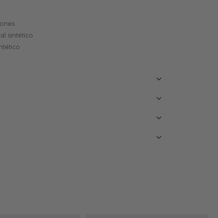
dones
al sintético
ntético