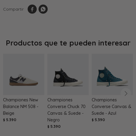


Productos que te pueden interesar
Championes New
Championes
Championes
Balance NM 508 -
Converse Chuck 70
Converse Canvas &
Beige
Canvas & Suede -
Suede - Azul
5.390
Negro
5.390
$
$
5.390
$