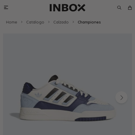

Home
Catálogo
Calzado
Championes