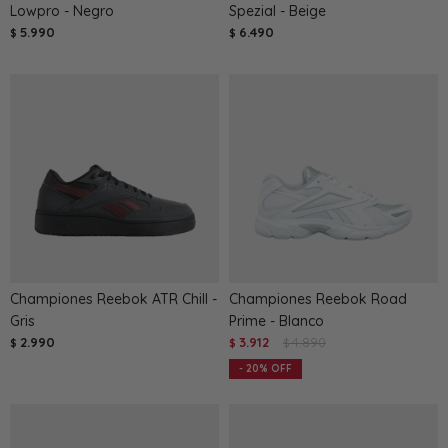
Lowpro - Negro
Spezial - Beige
5.990
6.490
$
$
Championes Reebok ATR Chill -
Championes Reebok Road
Gris
Prime - Blanco
2.990
3.912
4.890
$
$
$
20