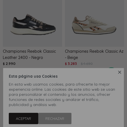
Championes Reebok Classic
Championes Reebok Classic Az
Leather 2400 - Negro
- Beige
2.990
3.283
4.690
$
$
$
30

Esta página usa Cookies
En esta web usamos cookies, para ofrecerte la mejor
experiencia online. Las cookies de este sitio web se usan
para personalizar el contenido y los anuncios, ofrecer
funciones de redes sociales y analizar el tráfico,
publicidad y análisis web.
ACEPTAR
RECHAZAR