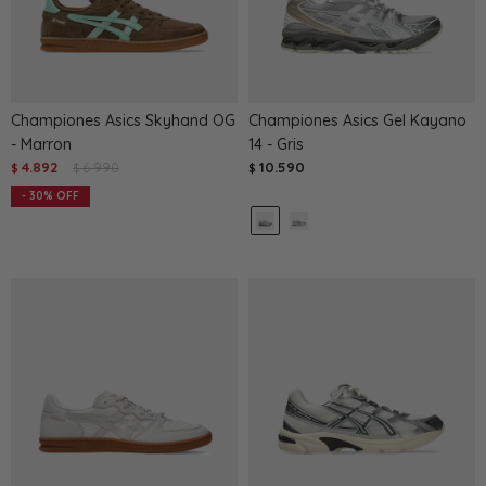
Championes Asics Skyhand OG
Championes Asics Gel Kayano
- Marron
14 - Gris
4.892
6.990
10.590
$
$
$
30