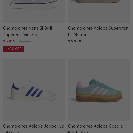
Championes Vans Sk8-Hi
Championes Adidas Superstar
Tapered - Violeta
II - Marrón
3.413
5.690
5.990
$
$
$
40
Championes Adidas Jabbar Lo
Championes Adidas Gazelle
- Blanco
Bold - Azul