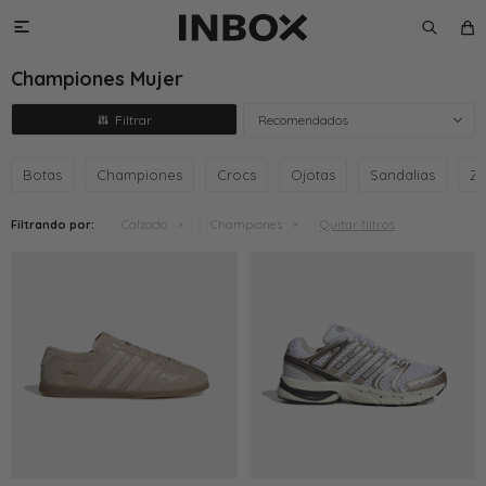

Championes Mujer
Recomendados
Botas
Championes
Crocs
Ojotas
Sandalias
Za
Quitar filtros
Filtrando por:
Calzado
Championes