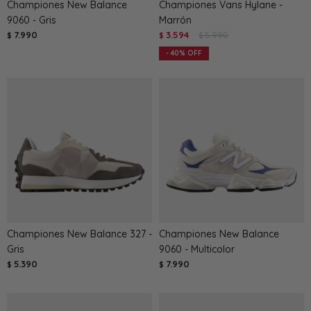
Championes New Balance
Championes Vans Hylane -
9060 - Gris
Marrón
7.990
3.594
5.990
$
$
$
40
Championes New Balance 327 -
Championes New Balance
Gris
9060 - Multicolor
5.390
7.990
$
$