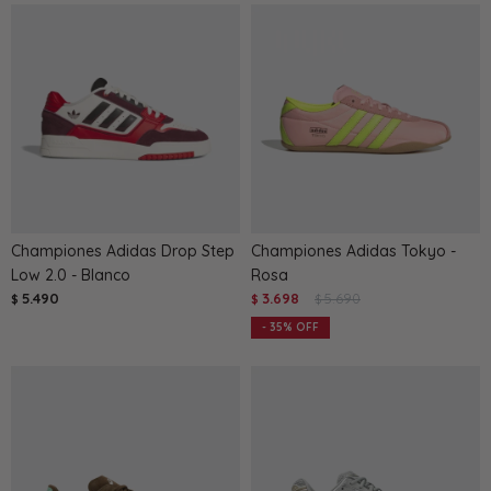
Championes Adidas Drop Step
Championes Adidas Tokyo -
Low 2.0 - Blanco
Rosa
5.490
3.698
5.690
$
$
$
35