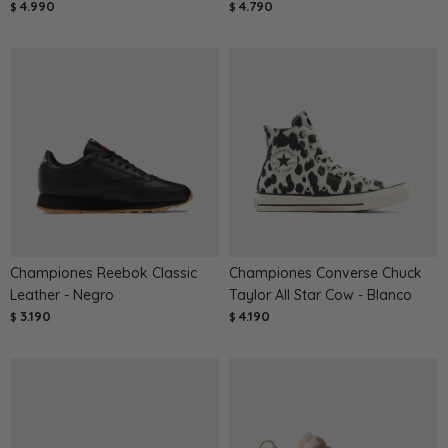
4.990
4.790
$
$
Championes Reebok Classic
Championes Converse Chuck
Leather - Negro
Taylor All Star Cow - Blanco
3.190
4.190
$
$