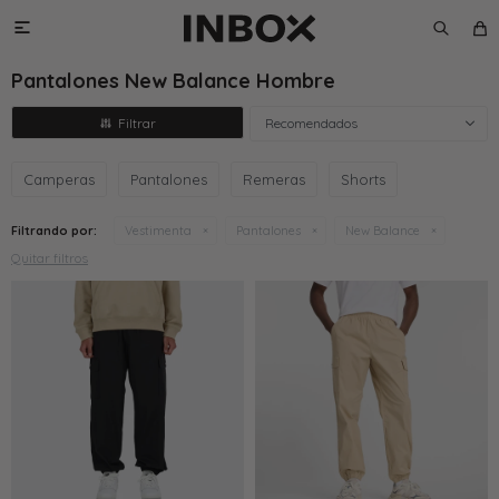

Pantalones New Balance Hombre
Recomendados
Camperas
Pantalones
Remeras
Shorts
Filtrando por:
Vestimenta
Pantalones
New Balance
Quitar filtros