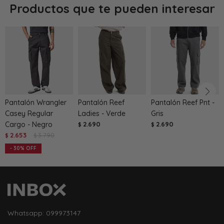
Productos que te pueden interesar
Pantalón Wrangler
Pantalón Reef
Pantalón Reef Pnt -
Casey Regular
Ladies - Verde
Gris
Cargo - Negro
2.690
2.690
$
$
2.653
3.790
$
$
30
Whatsapp: 099973147