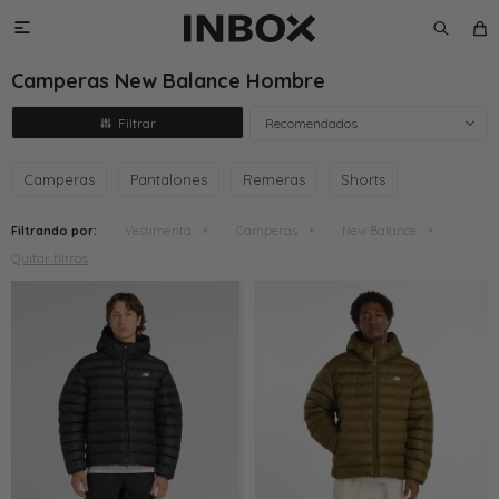

Camperas New Balance Hombre
Recomendados
Camperas
Pantalones
Remeras
Shorts
Filtrando por:
Vestimenta
Camperas
New Balance
Quitar filtros