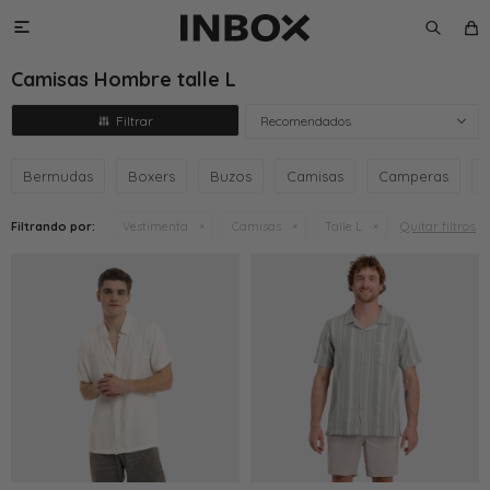

Camisas Hombre talle L
Recomendados
Bermudas
Boxers
Buzos
Camisas
Camperas
Quitar filtros
Filtrando por:
Vestimenta
Camisas
Talle L