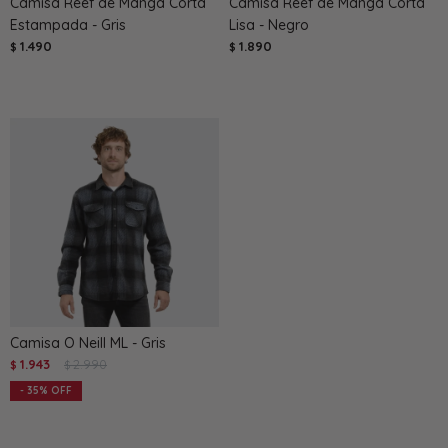
Camisa Reef de Manga Corta
Camisa Reef de Manga Corta
Estampada - Gris
Lisa - Negro
1.490
1.890
$
$
Camisa O Neill ML - Gris
1.943
2.990
$
$
35