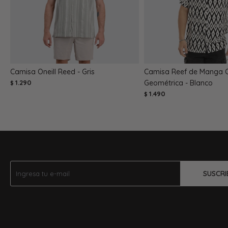
Camisa Oneill Reed - Gris
Camisa Reef de Manga 
1.290
Geométrica - Blanco
$
1.490
$
SUSCRI