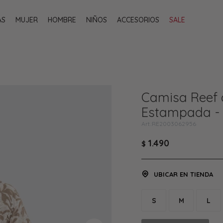
AS
MUJER
HOMBRE
NIÑOS
ACCESORIOS
SALE
Camisa Reef 
Estampada - 
RE2003062956
1.490
$
UBICAR EN TIENDA
S
M
L