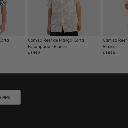
Corta
Camisa Reef de Manga Corta
Camisa Reef 
Estampada - Blanco
Blanco
1.490
1.890
$
$
BIRME