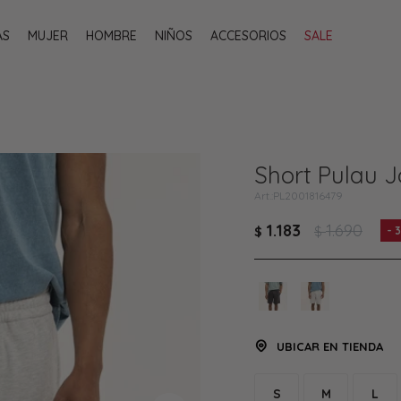
AS
MUJER
HOMBRE
NIÑOS
ACCESORIOS
SALE
Short Pulau J
PL2001816479
1.183
1.690
$
$
UBICAR EN TIENDA
S
M
L