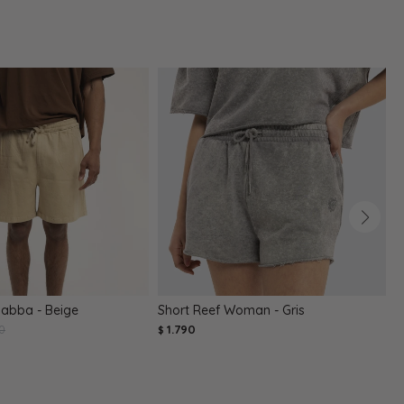
Gabba - Beige
Short Reef Woman - Gris
S
90
1.790
$
$