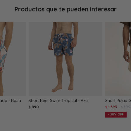
Productos que te pueden interesar
ado - Rosa
Short Reef Swim Tropical - Azul
Short Pulau 
890
1.393
1.9
$
$
$
30