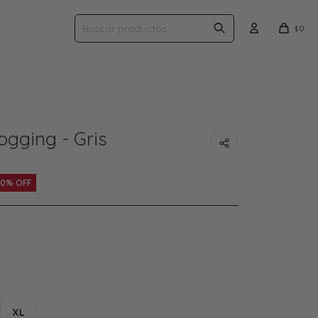
0
$
ogging - Gris
30
XL